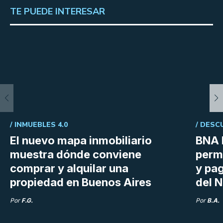
TE PUEDE INTERESAR
/
INMUEBLES 4.0
/
DESC
El nuevo mapa inmobiliario
BNA 
muestra dónde conviene
perm
comprar y alquilar una
y pag
propiedad en Buenos Aires
del N
Por
F.G.
Por
B.A.