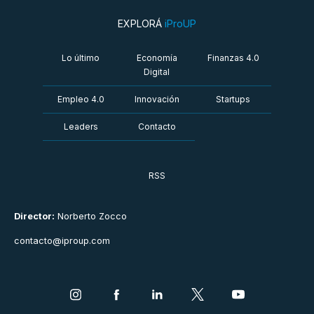
EXPLORÁ
iProUP
Lo último
Economía
Finanzas 4.0
Digital
Empleo 4.0
Innovación
Startups
Leaders
Contacto
RSS
Director:
Norberto Zocco
contacto@iproup.com