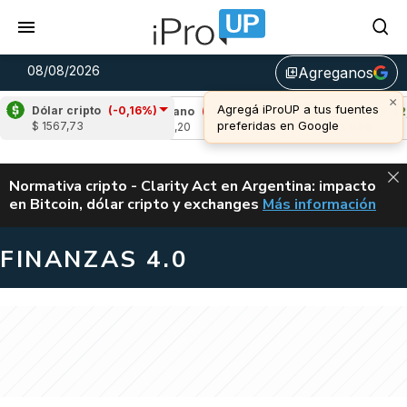
08/08/2026
Agreganos
library_add
×
Agregá iProUP a tus fuentes
Dólar cripto
(-0,16%)
,48%)
Cardano
(-1,00%)
Avalanche
(2,21%
preferidas en Google
$ 1567,73
u$s 0,20
u$s 6,56
ALERTA
Normativa cripto - Clarity Act en Argentina: impacto
en Bitcoin, dólar cripto y exchanges
Más información
CLARITY ACT EN AR
FINANZAS 4.0