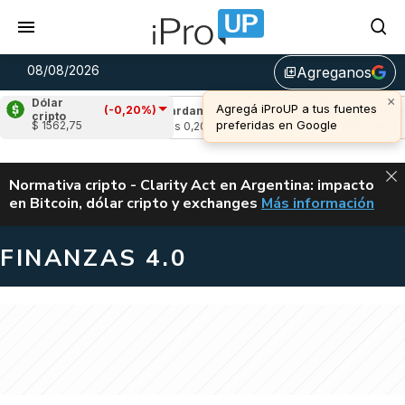
08/08/2026
Agreganos
library_add
×
Dólar
Agregá iProUP a tus fuentes
(-0,20%)
(-1,11%)
Cardano
(-0,71%)
Avalanche
(0,
cripto
preferidas en Google
$ 1562,75
u$s 0,20
u$s 6,44
ALERTA
Normativa cripto - Clarity Act en Argentina: impacto
en Bitcoin, dólar cripto y exchanges
Más información
CLARITY ACT EN AR
FINANZAS 4.0