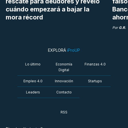
rescate para deudores y reveló
falso
cuándo empezará a bajar la
Banc
mora récord
ahor
Por
G.R.
EXPLORÁ
iProUP
Lo último
Economía
Finanzas 4.0
Digital
Empleo 4.0
Innovación
Startups
Leaders
Contacto
RSS