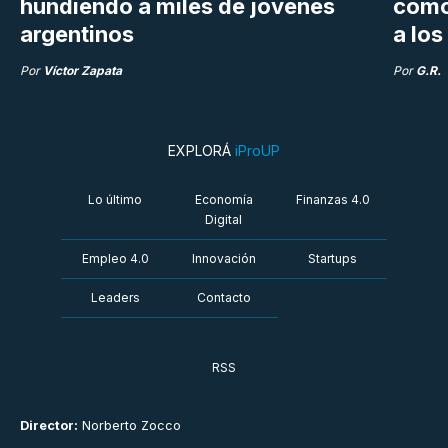
hundiendo a miles de jóvenes
como 
argentinos
a lo
Por
Víctor Zapata
Por
G.R.
EXPLORÁ
iProUP
Lo último
Economía
Finanzas 4.0
Digital
Empleo 4.0
Innovación
Startups
Leaders
Contacto
RSS
Director:
Norberto Zocco