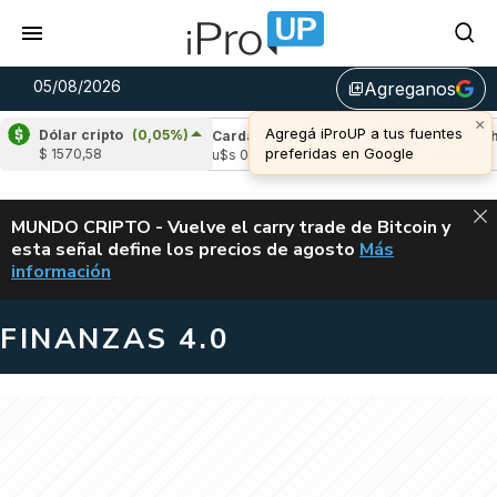
05/08/2026
Agreganos
library_add
×
Agregá iProUP a tus fuentes
Dólar cripto
(0,05%)
e
(-1,21%)
Cardano
(-0,54%)
Avalanche
(
preferidas en Google
$ 1570,58
06
u$s 0,19
u$s 6,66
ALERTA
MUNDO CRIPTO - Vuelve el carry trade de Bitcoin y
esta señal define los precios de agosto
Más
VUELVE EL CAR
información
FINANZAS 4.0