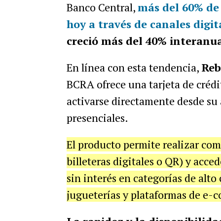
Banco Central,
más del 60% de 
hoy a través de canales digit
creció más del 40% interanua
En línea con esta tendencia,
Reb
BCRA ofrece una tarjeta de crédi
activarse directamente desde su 
presenciales.
El producto permite realizar comp
billeteras digitales o QR) y acc
sin interés en categorías de alt
jugueterías y plataformas de e-