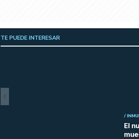
TE PUEDE INTERESAR
/
INMU
El n
mue