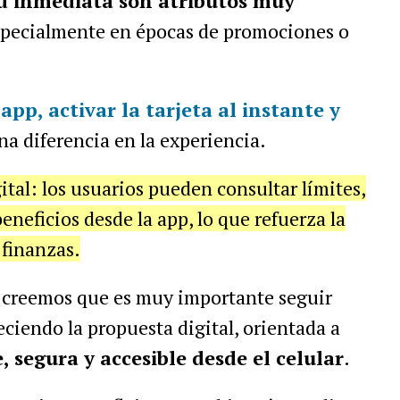
ad inmediata son atributos muy
specialmente en épocas de promociones o
app, activar la tarjeta al instante y
na diferencia en la experiencia
.
tal: los usuarios pueden consultar límites,
neficios desde la app, lo que refuerza la
 finanzas.
 creemos que es muy importante seguir
eciendo la propuesta digital, orientada a
, segura y accesible desde el celular
.