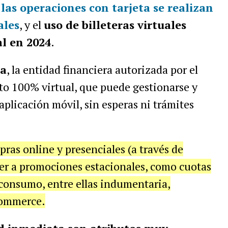
las operaciones con tarjeta se realizan
ales
, y el
uso de billeteras virtuales
l en 2024
.
a
, la entidad financiera autorizada por el
to 100% virtual, que puede gestionarse y
aplicación móvil, sin esperas ni trámites
ras online y presenciales (a través de
eder a promociones estacionales, como cuotas
o consumo, entre ellas indumentaria,
commerce.