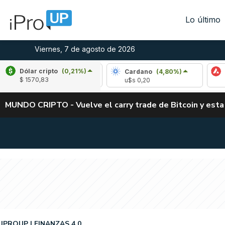
Lo último
Viernes, 7 de agosto de 2026
Dólar cripto
(0,21%)
Ripple
(-1,57%)
Cardano
(4,80%)
Avalan
$ 1570,83
u$s 1,04
u$s 0,20
u$s 6,4
MUNDO CRIPTO - Vuelve el carry trade de Bitcoin y esta
IPROUP
FINANZAS 4.0