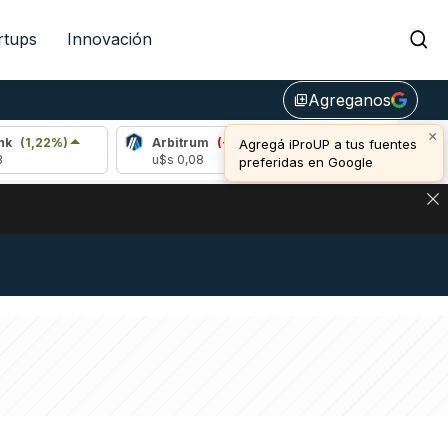
rtups
Innovación
Agreganos
library_add
×
2%)
Arbitrum
(-2,26%)
Bitcoin
(-0,21%)
Agregá iProUP a tus fuentes
u$s 0,08
u$s 64.382,00
preferidas en Google
DE DE BITCOIN Y ESTA SEÑAL DEFINE LOS PRECIOS DE AG