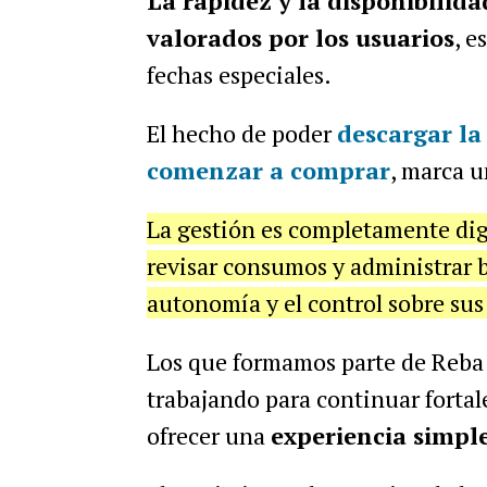
La rapidez y la disponibilid
valorados por los usuarios
, e
fechas especiales.
El hecho de poder
descargar la 
comenzar a comprar
, marca u
La gestión es completamente digi
revisar consumos y administrar be
autonomía y el control sobre sus
Los que formamos parte de Reba
trabajando para continuar fortal
ofrecer una
experiencia simple