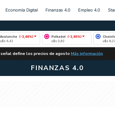
Economía Digital
Finanzas 4.0
Empleo 4.0
Sta
che
(-3,48%)
Polkadot
(-2,65%)
Chainlink
(1,2
2
u$s 0,82
u$s 8,23
ALERTA
 señal define los precios de agosto
Más información
VUELVE EL CARRY TRA
FINANZAS 4.0