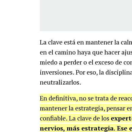
La clave está en mantener la cal
en el camino haya que hacer aju
miedo a perder o el exceso de co
inversiones. Por eso, la discipl
neutralizarlos.
En definitiva, no se trata de rea
mantener la estrategia, pensar en
confiable. La clave de los
expert
nervios, más estrategia. Ese 