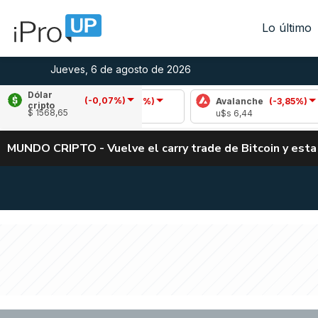
Lo último
Jueves, 6 de agosto de 2026
Dólar
(-0,07%)
Cardano
(-1,12%)
Avalanche
(-3,85%)
cripto
$ 1568,65
u$s 0,19
u$s 6,44
MUNDO CRIPTO - Vuelve el carry trade de Bitcoin y esta