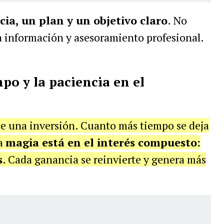
cia, un plan y un objetivo claro
. No
a información y asesoramiento profesional.
mpo y la paciencia en el
e una inversión. Cuanto más tiempo se deja
La
magia está en el interés compuesto:
s
. Cada ganancia se reinvierte y genera más