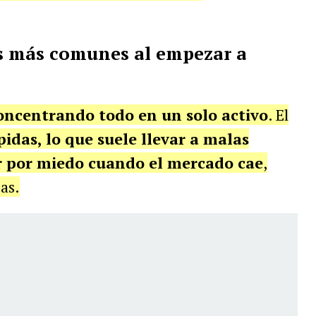
es más comunes al empezar a
concentrando todo en un solo activo
. El
idas, lo que suele llevar a malas
 por miedo cuando el mercado cae
,
as.