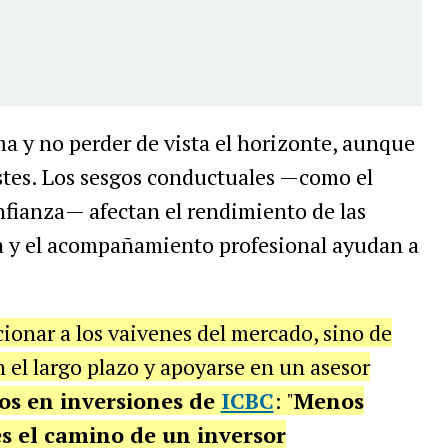
ma y no perder de vista el horizonte, aunque
stes. Los sesgos conductuales —como el
nfianza— afectan el rendimiento de las
ina y el acompañamiento profesional ayudan a
ccionar a los vaivenes del mercado, sino de
 el largo plazo y apoyarse en un asesor
os en inversiones de
ICBC
: "
Menos
es el camino de un inversor