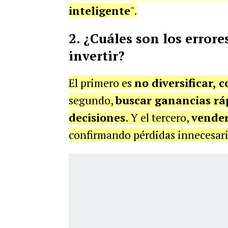
inteligente
".
2.
¿Cuáles son los error
invertir?
El primero es
no diversificar, 
segundo,
buscar ganancias ráp
decisiones
. Y el tercero,
vender
confirmando pérdidas innecesari