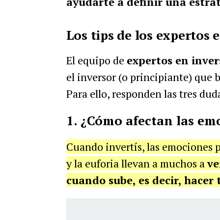
ayudarte a definir una estrat
Los tips de los expertos 
El equipo de
expertos en inve
el inversor (o principiante) que 
Para ello, responden las tres dud
1. ¿Cómo afectan las em
Cuando invertís, las emociones 
y la euforia llevan a muchos a
ve
cuando sube, es decir, hacer 