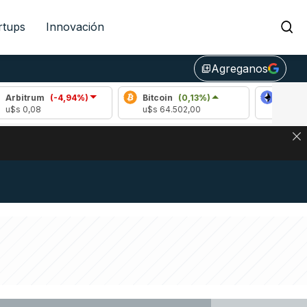
rtups
Innovación
Agreganos
library_add
um
(-4,94%)
Bitcoin
(0,13%)
Ethereum
(1,
8
u$s 64.502,00
u$s 1903,20
DE DE BITCOIN Y ESTA SEÑAL DEFINE LOS PRECIOS DE AG