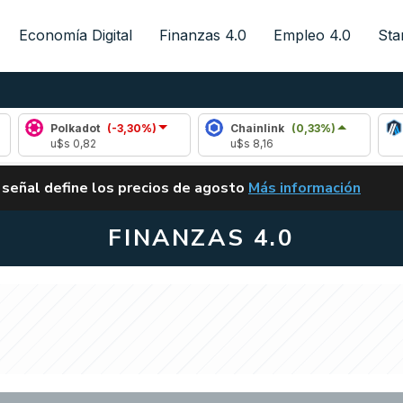
Economía Digital
Finanzas 4.0
Empleo 4.0
Sta
Polkadot
(-3,30%)
Chainlink
(0,33%)
Arbitr
u$s 0,82
u$s 8,16
u$s 0,0
ALERTA
 señal define los precios de agosto
Más información
VUELVE EL CARRY TRA
FINANZAS 4.0