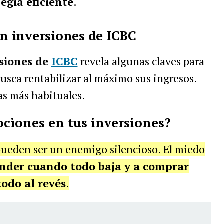
egia eficiente
.
en inversiones de ICBC
rsiones de
ICBC
revela algunas claves para
busca rentabilizar al máximo sus ingresos.
as más habituales.
ociones en tus inversiones?
pueden ser un enemigo silencioso. El miedo
nder cuando todo baja y a comprar
todo al revés
.