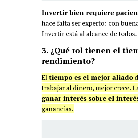
Invertir bien requiere pacien
hace falta ser experto: con buen
Invertir está al alcance de todos.
3.
¿Qué rol tienen el tie
rendimiento?
El
tiempo es el mejor aliado
d
trabajar al dinero, mejor crece. 
ganar interés sobre el interé
ganancias.