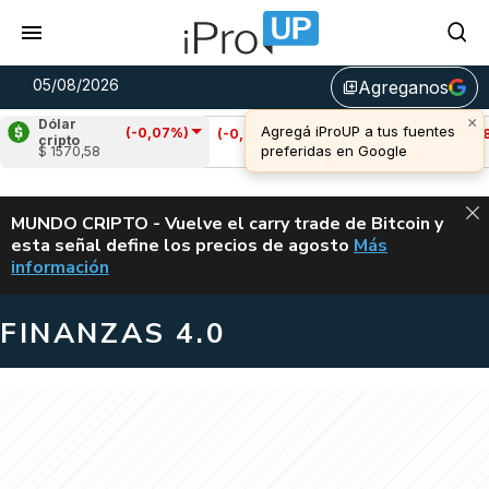
05/08/2026
Agreganos
library_add
Dólar
(-0,07%)
Cardano
(-0,21%)
Avalanche
(-0,58%)
cripto
$ 1570,58
u$s 0,19
u$s 6,67
ALERTA
MUNDO CRIPTO - Vuelve el carry trade de Bitcoin y
esta señal define los precios de agosto
Más
VUELVE EL CAR
información
FINANZAS 4.0