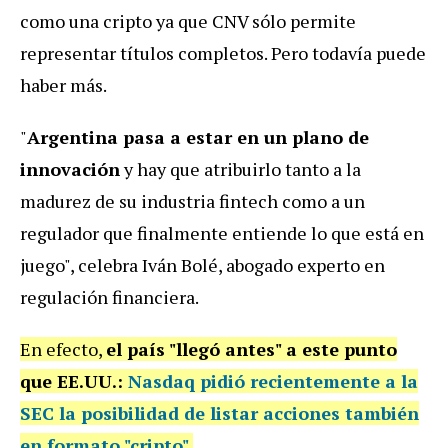
como una cripto ya que CNV sólo permite
representar títulos completos. Pero todavía puede
haber más.
"
Argentina pasa a estar en un plano de
innovación
y hay que atribuirlo tanto a la
madurez de su industria fintech como a un
regulador que finalmente entiende lo que está en
juego", celebra Iván Bolé, abogado experto en
regulación financiera.
En efecto,
el país "llegó antes" a este punto
que EE.UU.:
Nasdaq pidió recientemente a la
SEC la posibilidad de listar acciones también
en formato "cripto"
.