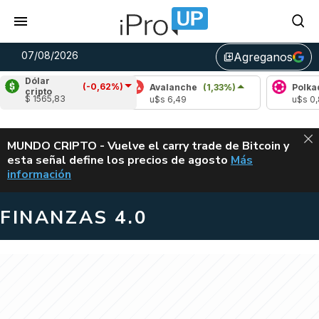
07/08/2026
Agreganos
library_add
Dólar
(-0,62%)
no
(2,51%)
Avalanche
(1,33%)
Polkadot
(-0
cripto
$ 1565,83
20
u$s 6,49
u$s 0,82
ALERTA
MUNDO CRIPTO - Vuelve el carry trade de Bitcoin y
esta señal define los precios de agosto
Más
VUELVE EL CAR
información
FINANZAS 4.0