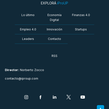
EXPLORÁ
iProUP
Lo último
Economía
Finanzas 4.0
Digital
Empleo 4.0
Innovación
Startups
Leaders
Contacto
RSS
Director:
Norberto Zocco
contacto@iproup.com