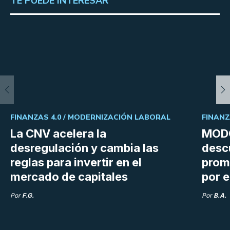
TE PUEDE INTERESAR
FINANZAS 4.0 /
MODERNIZACIÓN LABORAL
FINANZ
La CNV acelera la
MODO
desregulación y cambia las
desc
reglas para invertir en el
prom
mercado de capitales
por e
Por
F.G.
Por
B.A.