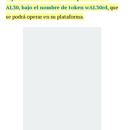
AL30, bajo el nombre de token wAL30rd
, que
se podrá operar en su plataforma.