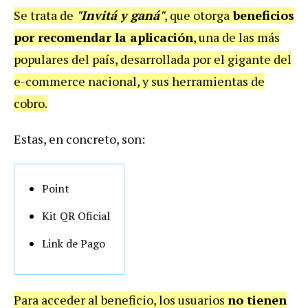
Se trata de
"Invitá y ganá"
, que otorga
beneficios
por recomendar la aplicación
, una de las más
populares del país, desarrollada por el gigante del
e-commerce nacional, y sus herramientas de
cobro.
Estas, en concreto, son:
Point
Kit QR Oficial
Link de Pago
Para acceder al beneficio, los usuarios
no tienen