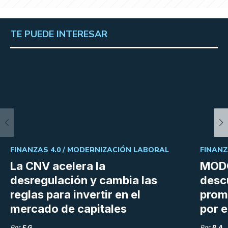
TE PUEDE INTERESAR
FINANZAS 4.0 /
MODERNIZACIÓN LABORAL
FINANZ
La CNV acelera la
MODO
desregulación y cambia las
desc
reglas para invertir en el
prom
mercado de capitales
por e
Por
F.G.
Por
B.A.