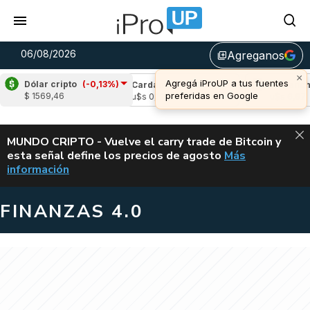
06/08/2026
Agreganos
library_add
×
Agregá iProUP a tus fuentes
Dólar cripto
(-0,13%)
e
(-1,55%)
Cardano
(-2,40%)
Avalanche
(
preferidas en Google
$ 1569,46
,05
u$s 0,19
u$s 6,67
ALERTA
MUNDO CRIPTO - Vuelve el carry trade de Bitcoin y
esta señal define los precios de agosto
Más
VUELVE EL CAR
información
FINANZAS 4.0