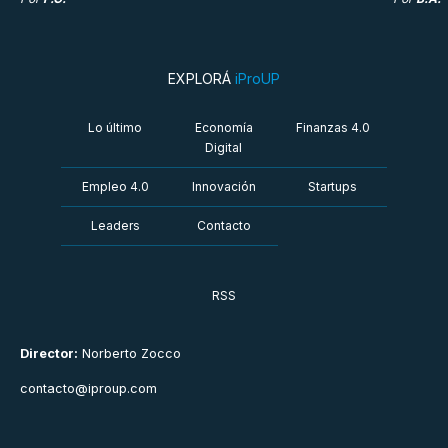
EXPLORÁ
iProUP
Lo último
Economía
Finanzas 4.0
Digital
Empleo 4.0
Innovación
Startups
Leaders
Contacto
RSS
Director:
Norberto Zocco
contacto@iproup.com