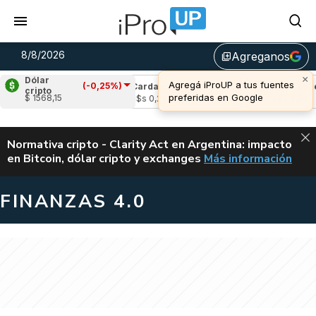
8/8/2026
Agreganos
library_add
×
Dólar
Agregá iProUP a tus fuentes
(-0,25%)
(0,58%)
Cardano
(-0,25%)
Avalanche
(1,
cripto
preferidas en Google
$ 1568,15
4
u$s 0,20
u$s 6,54
ALERTA
Normativa cripto - Clarity Act en Argentina: impacto
en Bitcoin, dólar cripto y exchanges
Más información
CLARITY ACT EN AR
FINANZAS 4.0