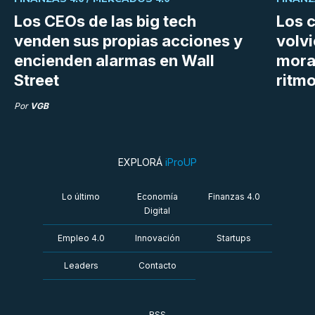
Los CEOs de las big tech
Los 
venden sus propias acciones y
volvi
encienden alarmas en Wall
mora
Street
ritm
Por
VGB
EXPLORÁ
iProUP
Lo último
Economía
Finanzas 4.0
Digital
Empleo 4.0
Innovación
Startups
Leaders
Contacto
RSS