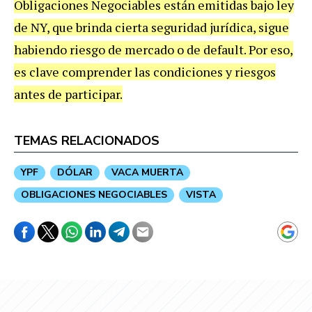
Obligaciones Negociables están emitidas bajo ley
de NY, que brinda cierta seguridad jurídica, sigue
habiendo riesgo de mercado o de default. Por eso,
es clave comprender las condiciones y riesgos
antes de participar.
TEMAS RELACIONADOS
YPF
DÓLAR
VACA MUERTA
OBLIGACIONES NEGOCIABLES
VISTA