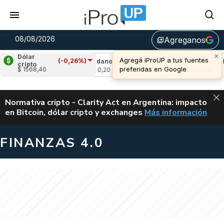
08/08/2026
Agreganos
library_add
×
Dólar
Agregá iProUP a tus fuentes
(-0,26%)
0,69%)
Cardano
(-1,43%)
Avalanche
(2,2
cripto
preferidas en Google
$ 1568,40
u$s 0,20
u$s 6,52
ALERTA
Normativa cripto - Clarity Act en Argentina: impacto
en Bitcoin, dólar cripto y exchanges
Más información
CLARITY ACT EN AR
FINANZAS 4.0