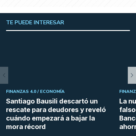
TE PUEDE INTERESAR
FINANZAS 4.0 /
ECONOMÍA
FINANZ
Santiago Bausili descartó un
La n
rescate para deudores y reveló
falso
cuándo empezará a bajar la
Banc
mora récord
ahor