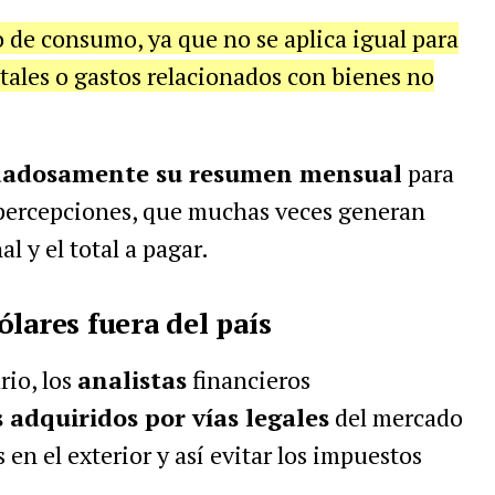
o de consumo, ya que no se aplica igual para
itales o gastos relacionados con bienes no
idadosamente su resumen mensual
para
 percepciones, que muchas veces generan
l y el total a pagar.
lares fuera del país
io, los
analistas
financieros
 adquiridos por vías legales
del mercado
en el exterior y así evitar los impuestos