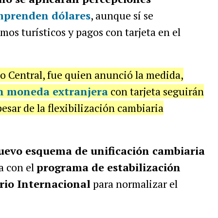
mprenden dólares
, aunque sí se
s turísticos y pagos con tarjeta en el
co Central, fue quien anunció la medida,
n moneda extranjera
con tarjeta seguirán
esar de la flexibilización cambiaria
uevo esquema de unificación cambiaria
a con el
programa de estabilización
io Internacional
para normalizar el