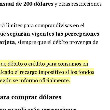
sual de 200 dólares
y otras restricciones
á límites para comprar divisas en el
que
seguirán vigentes las percepciones
arjeta
, siempre que el débito provenga de
s de débito o crédito para consumos en
cado el recargo impositivo si los fondos
según se informó oficialmente.
para comprar dólares
no se aplicarán percepciones