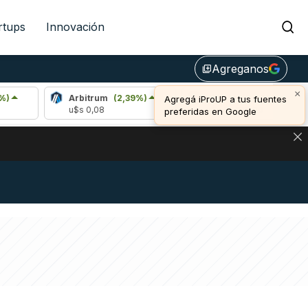
rtups
Innovación
Agreganos
library_add
×
Arbitrum
(2,39%)
Bitcoin
(0,40%)
E
Agregá iProUP a tus fuentes
u$s 0,08
u$s 65.016,00
u
preferidas en Google
NA: IMPACTO EN BITCOIN, DÓLAR CRIPTO Y EXCHANGES