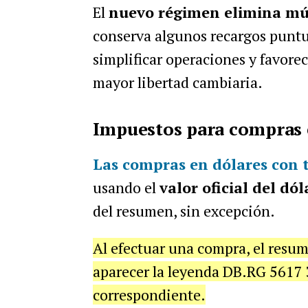
El
nuevo régimen elimina múlt
conserva algunos recargos puntua
simplificar operaciones y favore
mayor libertad cambiaria.
Impuestos para compras 
Las
compras en dólares con t
usando el
valor oficial del dól
del resumen, sin excepción.
Al efectuar una compra, el resum
aparecer la leyenda DB.RG 5617 
correspondiente.