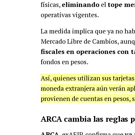
físicas,
eliminando
el
tope men
operativas vigentes.
La medida implica que ya no habr
Mercado Libre de Cambios, aun
fiscales en operaciones con t
fondos en pesos.
Así, quienes utilizan sus tarjeta
moneda extranjera aún verán apli
provienen de cuentas en pesos, 
ARCA cambia las reglas 
ARCA
, exAFIP, confirma que
ya 