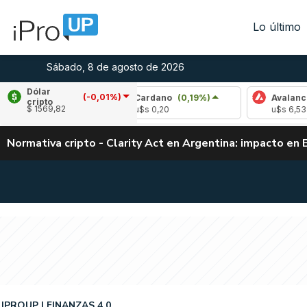
Lo último
Sábado, 8 de agosto de 2026
Dólar
(-0,01%)
,41%)
Cardano
(0,19%)
Avalanche
(1,98
cripto
$ 1569,82
u$s 0,20
u$s 6,53
Normativa cripto - Clarity Act en Argentina: impacto en 
IPROUP
FINANZAS 4.0