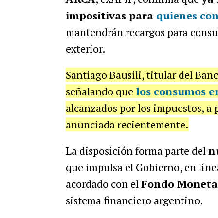
impositivas para
quienes co
mantendrán recargos para consumo
exterior.
Santiago Bausili, titular del Ban
señalando que
los consumos e
alcanzados por los impuestos, a p
anunciada recientemente.
La disposición forma parte del
n
que impulsa el Gobierno, en líne
acordado con el
Fondo Monetar
sistema financiero argentino.