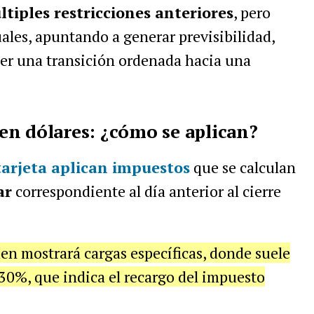
iples restricciones anteriores
, pero
les, apuntando a generar previsibilidad,
cer una transición ordenada hacia una
en dólares: ¿cómo se aplican?
arjeta
aplican
impuestos
que se calculan
ar
correspondiente al día anterior al cierre
en mostrará cargas específicas, donde suele
30%, que indica el recargo del impuesto