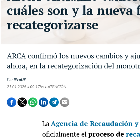
cuáles son y la nueva 
recategorizarse
ARCA confirmó los nuevos cambios y ajus
ahora, en la recategorización del monot
Por
iProUP
21.01.2025 • 09:17hs • ATENCIÓN
La
Agencia de Recaudación y
oficialmente el
proceso de
reca