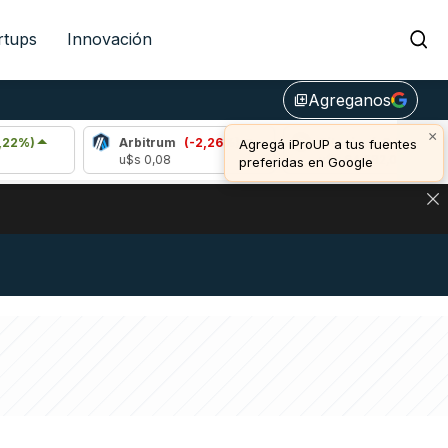
rtups
Innovación
Agreganos
library_add
×
Arbitrum
(-2,26%)
Bitcoin
(-0,21%)
Agregá iProUP a tus fuentes
u$s 0,08
u$s 64.382,00
preferidas en Google
DE DE BITCOIN Y ESTA SEÑAL DEFINE LOS PRECIOS DE AG