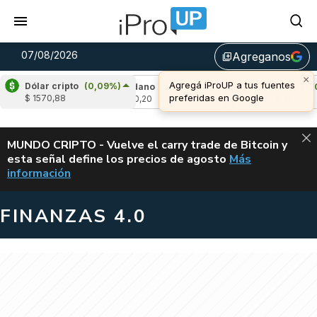
07/08/2026
Agreganos
library_add
×
Agregá iProUP a tus fuentes
Dólar cripto
(0,09%)
-0,96%)
Cardano
(5,74%)
Avalanche
(0,2
preferidas en Google
$ 1570,88
u$s 0,20
u$s 6,45
ALERTA
MUNDO CRIPTO - Vuelve el carry trade de Bitcoin y
esta señal define los precios de agosto
Más
VUELVE EL CAR
información
FINANZAS 4.0