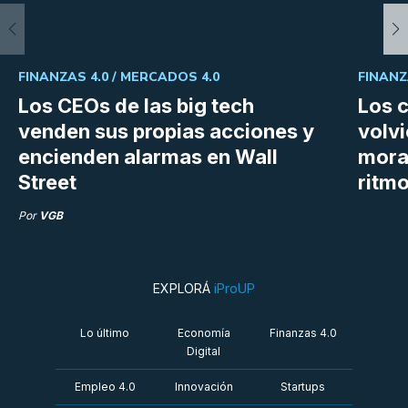
FINANZAS 4.0 /
MERCADOS 4.0
FINANZ
Los CEOs de las big tech
Los 
venden sus propias acciones y
volvi
encienden alarmas en Wall
mora
Street
ritm
Por
VGB
EXPLORÁ
iProUP
Lo último
Economía
Finanzas 4.0
Digital
Empleo 4.0
Innovación
Startups