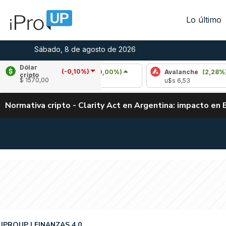
Lo último
Sábado, 8 de agosto de 2026
Dólar
(-0,10%)
Cardano
(0,00%)
Avalanche
(2,28%)
cripto
$ 1570,00
u$s 0,20
u$s 6,53
Normativa cripto - Clarity Act en Argentina: impacto en 
IPROUP
FINANZAS 4.0