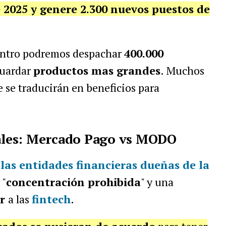
e 2025 y genere 2.300 nuevos puestos de
entro podremos despachar
400.000
uardar
productos mas grandes
. Muchos
e se traducirán en beneficios para
uales: Mercado Pago vs MODO
las entidades financieras dueñas de la
 "
concentración prohibida
" y una
ar
a las
fintech
.