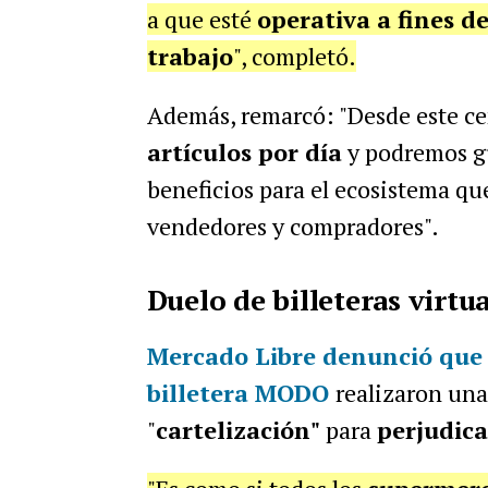
a que esté
operativa a fines d
trabajo
", completó.
Además, remarcó: "Desde este c
artículos por día
y podremos g
beneficios para el ecosistema qu
vendedores y compradores".
Duelo de billeteras virt
Mercado Libre denunció
que 
billetera
MODO
realizaron una
"
cartelización"
para
perjudic