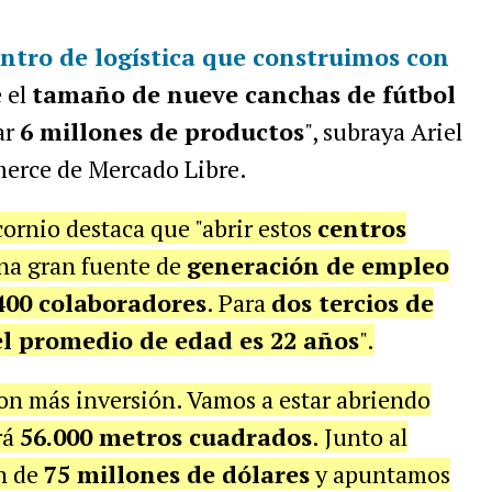
ntro de logística que construimos con
e el
tamaño de nueve canchas de fútbol
ar
6 millones de productos
", subraya Ariel
merce de Mercado Libre.
cornio destaca que "abrir estos
centros
na gran fuente de
generación de empleo
400 colaboradores
. Para
dos tercios de
 el promedio de edad es 22 años
".
on más inversión. Vamos a estar abriendo
rá
56.000 metros cuadrados
. Junto al
ón de
75 millones de dólares
y apuntamos