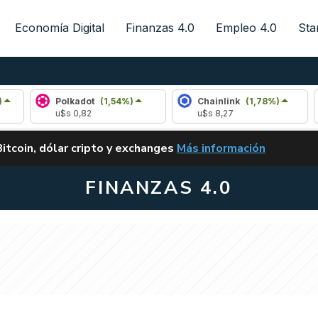
Economía Digital
Finanzas 4.0
Empleo 4.0
Sta
Polkadot
(1,54%)
Chainlink
(1,78%)
Arbi
u$s 0,82
u$s 8,27
u$s 0
ALERTA
Bitcoin, dólar cripto y exchanges
Más información
CLARITY ACT EN ARGENTI
FINANZAS 4.0