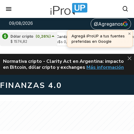
09/08/2026
Agreganos
library_add
×
Agregá iProUP a tus fuentes
Dólar cripto
(0,26%)
(-0,24%)
Cardano
(-1,81%)
Avalanche
(-
preferidas en Google
$ 1574,82
4
u$s 0,20
u$s 6,47
ALERTA
Normativa cripto - Clarity Act en Argentina: impacto
en Bitcoin, dólar cripto y exchanges
Más información
CLARITY ACT EN AR
FINANZAS 4.0