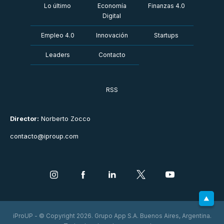
Lo último
Economía
Finanzas 4.0
Digital
Empleo 4.0
Innovación
Startups
Leaders
Contacto
RSS
Director:
Norberto Zocco
contacto@iproup.com
iProUP - © Copyright 2026. Grupo App S.A. Buenos Aires, Argentina.