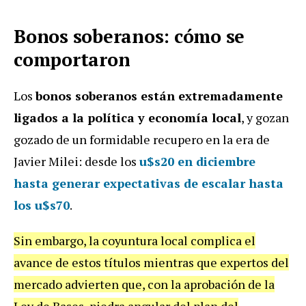
Bonos soberanos: cómo se
comportaron
Los
bonos soberanos están extremadamente
ligados a la política y economía local
, y gozan
gozado de un formidable recupero en la era de
Javier Milei: desde los
u$s20 en diciembre
hasta generar expectativas de escalar hasta
los u$s70
.
Sin embargo, la coyuntura local complica el
avance de estos títulos mientras que expertos del
mercado advierten que, con la aprobación de la