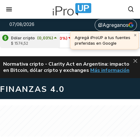
07/08/2026
Agreganos
library_add
Dólar cripto
(0,03%)
Cardano
(-3,60%)
Avalanche
(-0,55%)
P
$ 1574,52
u$s 0,20
u$s 6,39
u$
ALERTA
Normativa cripto - Clarity Act en Argentina: impacto
en Bitcoin, dólar cripto y exchanges
Más información
CLARITY ACT EN AR
FINANZAS 4.0