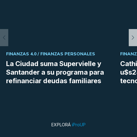
FINANZAS 4.0 /
FINANZAS PERSONALES
FINANZ
La Ciudad suma Supervielle y
Cath
Santander a su programa para
u$s28
refinanciar deudas familiares
tecn
EXPLORÁ
iProUP