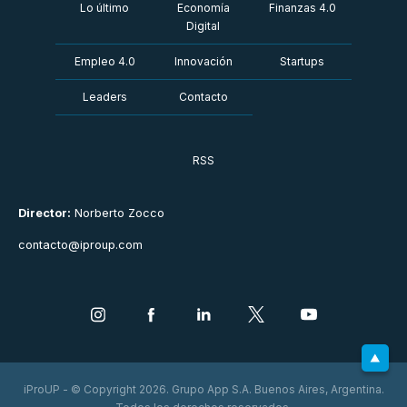
Lo último
Economía
Finanzas 4.0
Digital
Empleo 4.0
Innovación
Startups
Leaders
Contacto
RSS
Director:
Norberto Zocco
contacto@iproup.com
iProUP - © Copyright 2026. Grupo App S.A. Buenos Aires, Argentina.