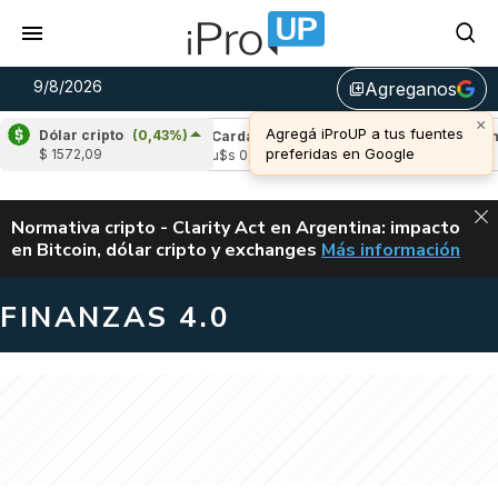
9/8/2026
Agreganos
library_add
×
Agregá iProUP a tus fuentes
Dólar cripto
(0,43%)
(-0,16%)
Cardano
(-1,59%)
Avalanche
(-
preferidas en Google
$ 1572,09
04
u$s 0,20
u$s 6,47
ALERTA
Normativa cripto - Clarity Act en Argentina: impacto
en Bitcoin, dólar cripto y exchanges
Más información
CLARITY ACT EN AR
FINANZAS 4.0