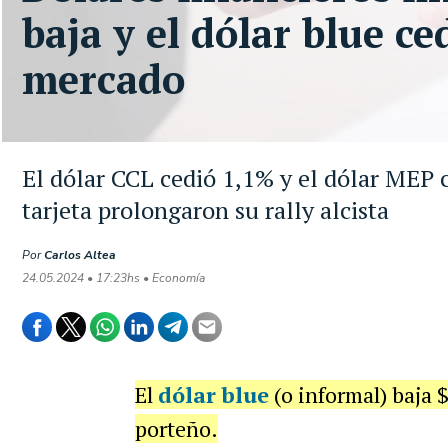
baja y el dólar blue ce
mercado
El dólar CCL cedió 1,1% y el dólar MEP c
tarjeta prolongaron su rally alcista
Por
Carlos Altea
24.05.2024 • 17:23hs • Economía
El
dólar blue
(o informal) baja 
porteño.