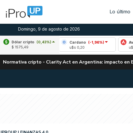
Lo último
Domingo, 9 de agosto de 2026
Dólar cripto
(0,43%)
e
(0,18%)
Cardano
(-1,96%)
Avalanche
(
$ 1575,49
,03
u$s 0,20
u$s 6,45
Normativa cripto - Clarity Act en Argentina: impacto en 
IPROUP
FINANZAS 4.0