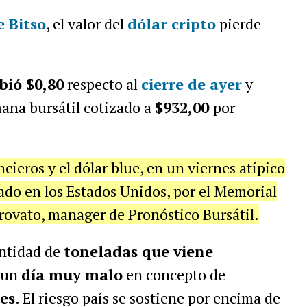
 Bitso
, el valor del
dólar cripto
pierde
bió $0,80
respecto al
cierre de ayer
y
mana bursátil cotizado a
$932,00
por
ncieros y el dólar blue, en un viernes atípico
iado en los Estados Unidos, por el Memorial
rovato, manager de Pronóstico Bursátil.
antidad de
toneladas que viene
e un
día muy malo
en concepto de
es
. El riesgo país se sostiene por encima de