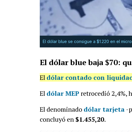
El dólar blue se consigue a $1.220 en el micr
El dólar blue baja $70: qu
El
dólar contado con liquida
El
dólar MEP
retrocedió 2,4%, h
El denominado
dólar tarjeta
-p
concluyó en
$1.455,20
.