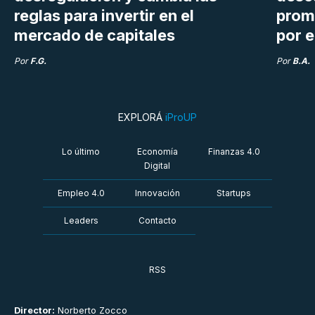
reglas para invertir en el
prom
mercado de capitales
por e
Por
F.G.
Por
B.A.
EXPLORÁ
iProUP
Lo último
Economía
Finanzas 4.0
Digital
Empleo 4.0
Innovación
Startups
Leaders
Contacto
RSS
Director:
Norberto Zocco