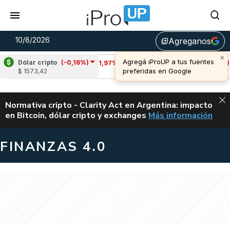
10/8/2026
Agreganos
library_add
Dólar cripto
(-0,16%)
Cardano
(-1,97%)
Avalanche
(-1,49%)
$ 1573,42
u$s 0,19
u$s 6,46
ALERTA
Normativa cripto - Clarity Act en Argentina: impacto
en Bitcoin, dólar cripto y exchanges
Más información
CLARITY ACT EN AR
FINANZAS 4.0