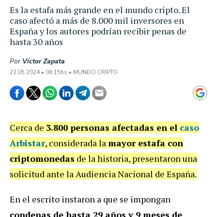
Es la estafa más grande en el mundo cripto. El
caso afectó a más de 8.000 mil inversores en
España y los autores podrían recibir penas de
hasta 30 años
Por
Víctor Zapata
22.05.2024 • 06:15hs • MUNDO CRIPTO
Cerca de
3.800 personas afectadas en el
caso
Arbistar
, considerada la
mayor estafa con
criptomonedas
de la historia, presentaron una
solicitud ante la Audiencia Nacional de España.
En el escrito instaron a que se impongan
condenas de hasta 29 años y 9 meses de