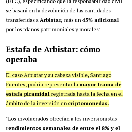
(BTC), especificando que la responsabilidad civil
se basará en la devolución de las cantidades
transferidas a
Arbistar,
más un
45% adicional
por los "daños patrimoniales y morales"
Estafa de Arbistar: cómo
operaba
El caso Arbistar y su cabeza visible, Santiago
Fuentes, podría representar la
mayor trama de
estafa piramidal
registrada hasta la fecha en el
ámbito de la inversión en
criptomonedas.
"Los involucrados ofrecían a los inversionistas
rendimientos semanales de entre el 8% y el