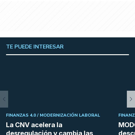
TE PUEDE INTERESAR
FINANZAS 4.0 /
MODERNIZACIÓN LABORAL
FINANZ
La CNV acelera la
MODO
desregulación y cambia las
desc