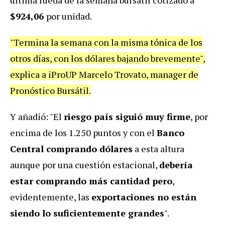
$924,06
por unidad.
"Termina la semana con la misma tónica de los
otros días, con los dólares bajando brevemente",
explica a iProUP Marcelo Trovato, manager de
Pronóstico Bursátil.
Y añadió: "El
riesgo país siguió muy firme
, por
encima de los 1.250 puntos y con el
Banco
Central comprando dólares
a esta altura
aunque por una cuestión estacional,
debería
estar comprando más cantidad pero
,
evidentemente, las
exportaciones no están
siendo lo suficientemente grandes
".