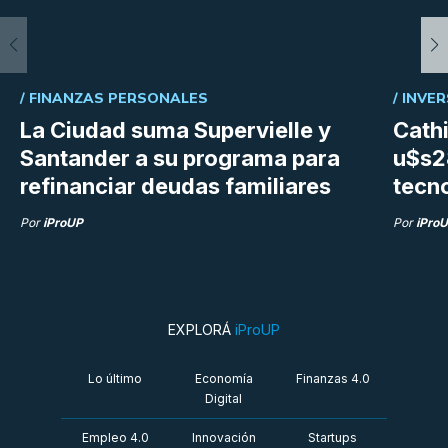
/
FINANZAS PERSONALES
/
INVER
La Ciudad suma Supervielle y
Cath
Santander a su programa para
u$s28
refinanciar deudas familiares
tecn
Por
iProUP
Por
iPro
EXPLORÁ
iProUP
Lo último
Economía
Finanzas 4.0
Digital
Empleo 4.0
Innovación
Startups