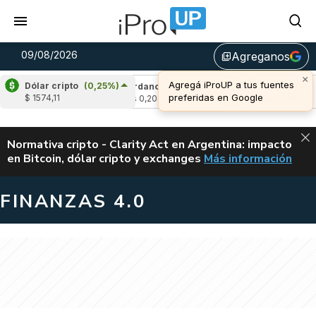
09/08/2026
Agreganos
library_add
×
Agregá iProUP a tus fuentes
Dólar cripto
(0,25%)
0,22%)
Cardano
(-1,54%)
Avalanche
(-1,
preferidas en Google
$ 1574,11
u$s 0,20
u$s 6,46
ALERTA
Normativa cripto - Clarity Act en Argentina: impacto
en Bitcoin, dólar cripto y exchanges
Más información
CLARITY ACT EN AR
FINANZAS 4.0