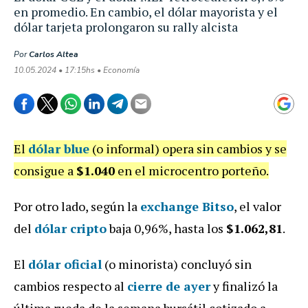
en promedio. En cambio, el dólar mayorista y el
dólar tarjeta prolongaron su rally alcista
Por
Carlos Altea
10.05.2024 • 17:15hs • Economía
El
dólar blue
(o informal) opera sin cambios y se
consigue a
$1.040
en el microcentro porteño.
Por otro lado, según la
exchange Bitso
, el valor
del
dólar cripto
baja 0,96%, hasta los
$1.062,81
.
El
dólar oficial
(o minorista) concluyó sin
cambios respecto al
cierre de ayer
y finalizó la
última rueda de la semana bursátil cotizado a