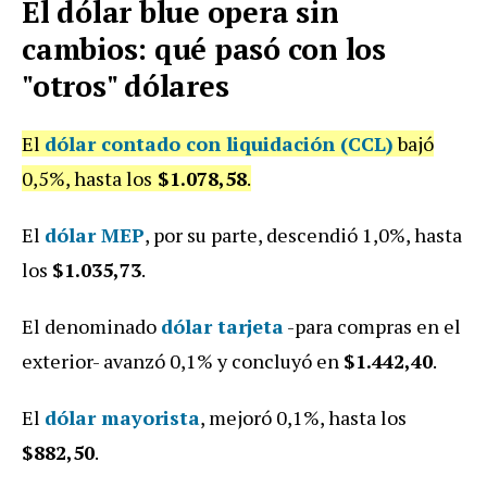
El dólar blue opera sin
cambios: qué pasó con los
"otros" dólares
El
dólar contado con liquidación (CCL)
bajó
0,5%, hasta los
$1.078,58
.
El
dólar MEP
, por su parte, descendió 1,0%, hasta
los
$1.035,73
.
El denominado
dólar tarjeta
-para compras en el
exterior- avanzó 0,1% y concluyó en
$1.442,40
.
El
dólar mayorista
, mejoró 0,1%, hasta los
$882,50
.