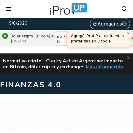
9/8/2026
Agreganos
library_add
Dólar cripto
(0,24%)
%)
Cardano
(-2,05%)
Avalanche
(-1,46%)
$ 1574,10
u$s 0,20
u$s 6,45
ALERTA
Normativa cripto - Clarity Act en Argentina: impacto
en Bitcoin, dólar cripto y exchanges
Más información
CLARITY ACT EN AR
FINANZAS 4.0