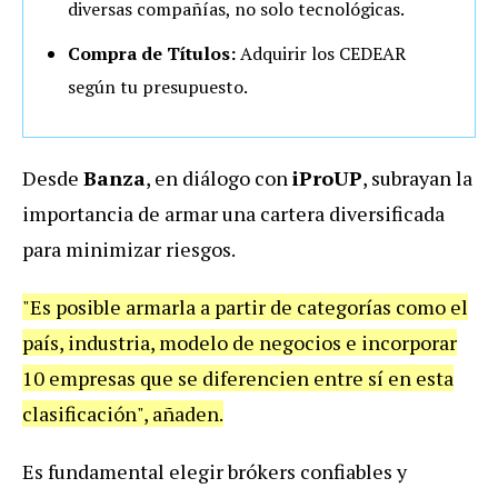
diversas compañías, no solo tecnológicas.
Compra de Títulos:
Adquirir los CEDEAR
según tu presupuesto.
Desde
Banza
, en diálogo con
iProUP
, subrayan la
importancia de armar una cartera diversificada
para minimizar riesgos.
"Es posible armarla a partir de categorías como el
país, industria, modelo de negocios e incorporar
10 empresas que se diferencien entre sí en esta
clasificación", añaden.
Es fundamental elegir brókers confiables y