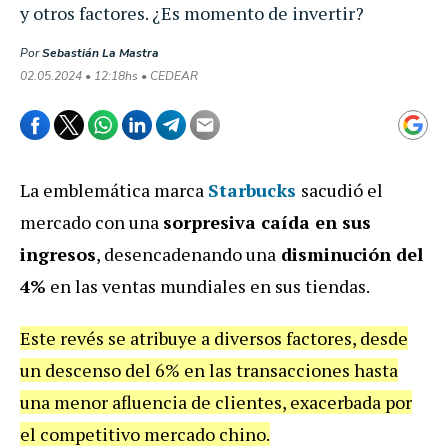
y otros factores. ¿Es momento de invertir?
Por
Sebastián La Mastra
02.05.2024 • 12:18hs • CEDEAR
La emblemática marca
Starbucks
sacudió el
mercado con una
sorpresiva caída en sus
ingresos
, desencadenando una
disminución del
4%
en las ventas mundiales en sus tiendas.
Este revés se atribuye a diversos factores, desde
un descenso del 6% en las transacciones hasta
una menor afluencia de clientes, exacerbada por
el competitivo mercado chino.