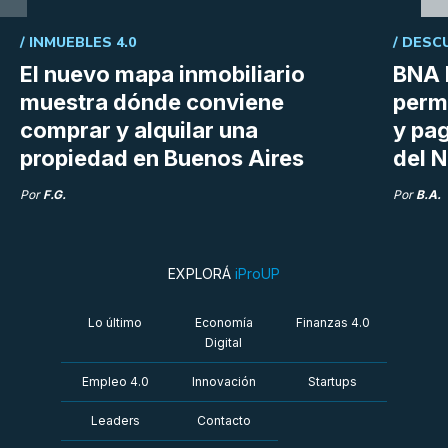
/
INMUEBLES 4.0
/
DESC
El nuevo mapa inmobiliario
BNA 
muestra dónde conviene
perm
comprar y alquilar una
y pag
propiedad en Buenos Aires
del N
Por
F.G.
Por
B.A.
EXPLORÁ
iProUP
Lo último
Economía
Finanzas 4.0
Digital
Empleo 4.0
Innovación
Startups
Leaders
Contacto