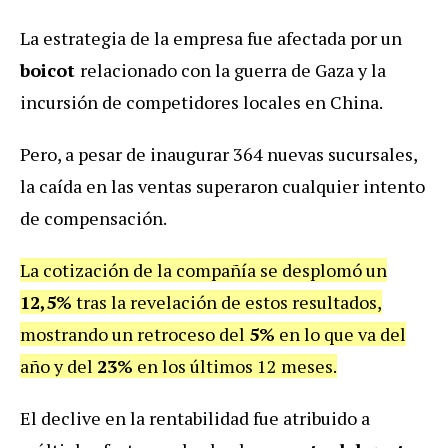
La estrategia de la empresa fue afectada por un
boicot
relacionado con la guerra de Gaza y la
incursión de competidores locales en China.
Pero, a pesar de inaugurar 364 nuevas sucursales,
la caída en las ventas superaron cualquier intento
de compensación.
La cotización de la compañía se desplomó un
12,5%
tras la revelación de estos resultados,
mostrando un retroceso del
5%
en lo que va del
año y del
23%
en los últimos 12 meses.
El declive en la rentabilidad fue atribuido a