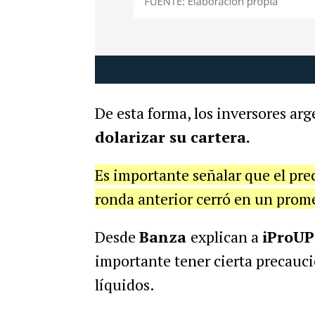
De esta forma, los inversores arg
dolarizar su cartera.
Es importante señalar que el pre
ronda anterior cerró en un prom
Desde
Banza
explican a
iProU
importante tener cierta precauc
líquidos.