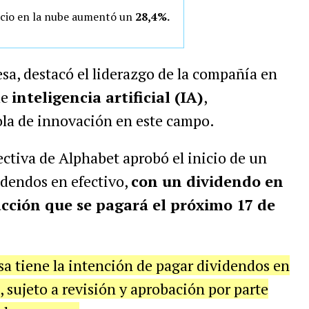
gocio en la nube aumentó un
28,4%.
sa, destacó el liderazgo de la compañía en
de
inteligencia artificial (IA)
,
ola de innovación en este campo.
ectiva de Alphabet aprobó el inicio de un
idendos en efectivo,
con un dividendo en
acción que se pagará el próximo 17 de
a tiene la intención de pagar dividendos en
o, sujeto a revisión y aprobación por parte