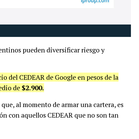
entinos pueden diversificar riesgo y
cio del CEDEAR de Google en pesos de la
edio de
$2.900.
P
que, al momento de armar una cartera, es
ión con aquellos CEDEAR que no son tan