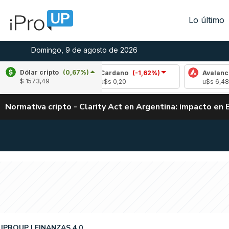
Lo último
Domingo, 9 de agosto de 2026
Dólar cripto
(0,67%)
,06%)
Cardano
(-1,62%)
Avalanche
(-0,4
$ 1573,49
u$s 0,20
u$s 6,48
Normativa cripto - Clarity Act en Argentina: impacto en 
IPROUP
FINANZAS 4.0