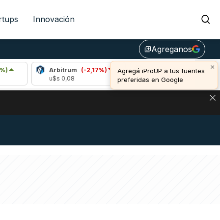
rtups
Innovación
Agreganos
library_add
×
Arbitrum
(-2,17%)
Bitcoin
(-0,11%)
E
Agregá iProUP a tus fuentes
u$s 0,08
u$s 64.908,00
u
preferidas en Google
NA: IMPACTO EN BITCOIN, DÓLAR CRIPTO Y EXCHANGES