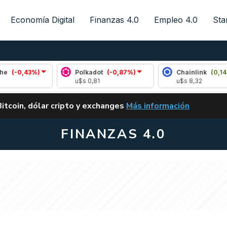
Economía Digital
Finanzas 4.0
Empleo 4.0
Sta
3%)
Polkadot
(-0,87%)
Chainlink
(0,14%)
u$s 0,81
u$s 8,32
ALERTA
Bitcoin, dólar cripto y exchanges
Más información
CLARITY ACT EN ARGENTI
FINANZAS 4.0