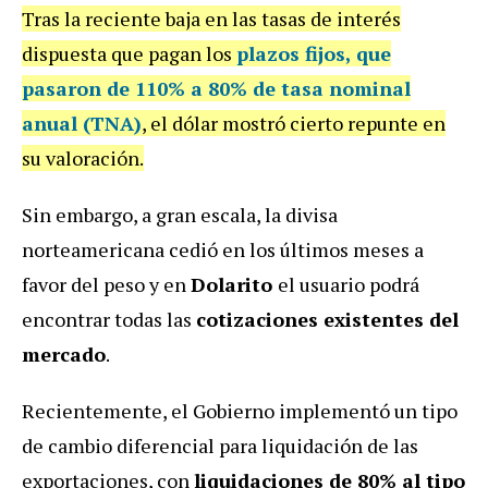
Tras la reciente baja en las tasas de interés
dispuesta que pagan los
plazos fijos, que
pasaron de 110% a 80% de tasa nominal
anual (TNA)
, el dólar mostró cierto repunte en
su valoración.
Sin embargo, a gran escala, la divisa
norteamericana cedió en los últimos meses a
favor del peso y en
Dolarito
el usuario podrá
encontrar todas las
cotizaciones existentes del
mercado
.
Recientemente, el Gobierno implementó un tipo
de cambio diferencial para liquidación de las
exportaciones, con
liquidaciones de 80% al tipo