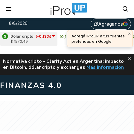
8/8/2026
Agreganos
library_add
Dólar cripto
(-0,13%)
)
Cardano
(0,11%)
Avalanche
(1,82%)
$ 1570,49
u$s 0,20
u$s 6,54
ALERTA
Normativa cripto - Clarity Act en Argentina: impacto
en Bitcoin, dólar cripto y exchanges
Más información
CLARITY ACT EN AR
FINANZAS 4.0