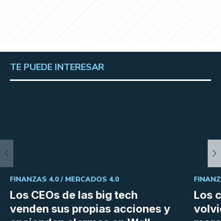
TE PUEDE INTERESAR
FINANZAS 4.0 /
MERCADOS 4.0
FINANZ
Los CEOs de las big tech
Los 
venden sus propias acciones y
volvi