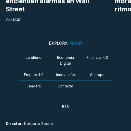
encienden alarmas en Wall
mora
Street
ritm
Por
VGB
EXPLORÁ
iProUP
Lo último
Economía
Finanzas 4.0
Digital
Empleo 4.0
Innovación
Startups
Leaders
Contacto
RSS
Director:
Norberto Zocco