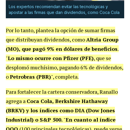
Los expertos recomiendan evitar las tecnológicas y
apostar a las firmas que dan dividendos, como Coca Cola
Por lo tanto, plantea la opción de sumar firmas
que distribuyan dividendos, como
Altria Group
(MO), que pagó 9% en dólares de beneficios
.
"
Lo mismo ocurre con Pfizer (PFE)
, que se
desplomó muchísimo, pagando 6% de dividendos,
o
Petrobras (PBR)
", completa.
Para fortalecer la cartera conservadora, Ranallo
agrega a
Coca Cola, Berkshire Hathaway
(BRKV) y los índices como DIA
(Dow Jones
Industrial) o S&P 500.
"
En cuanto al índice
QQQ
(100 principales tecnológicas), puede verse