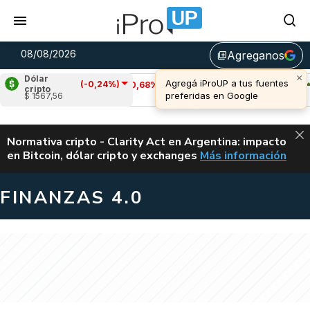
08/08/2026
Agreganos
library_add
Dólar
(-0,24%)
Cardano
(-0,68%)
Avalanche
(0,63%)
cripto
$ 1567,56
u$s 0,20
u$s 6,53
ALERTA
Normativa cripto - Clarity Act en Argentina: impacto
en Bitcoin, dólar cripto y exchanges
Más información
CLARITY ACT EN AR
FINANZAS 4.0