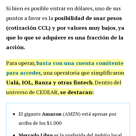
Si bien es posible entrar en dólares, uno de sus
puntos a favor es la
posibilidad de usar pesos
(cotización CCL) y por valores muy bajos
,
ya
que lo que se adquiere es una fracción de la
acción.
Para operar,
basta con una cuenta comitente
para acceder
,
una operatoria que simplificaron
Ualá, IOL, Banza y otras fintech
. Dentro del
universo de CEDEAR,
se destacan:
El gigante
Amazon
(AMZN) está apenas por
arriba de los $1.000
Mercado Libre
es la preferida del ámbito local