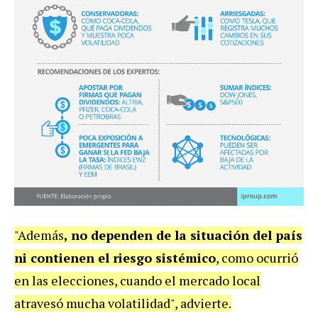
"Además
, no dependen de la situación del país
ni contienen el riesgo sistémico
, como ocurrió
en las elecciones, cuando el mercado local
atravesó mucha volatilidad", advierte.