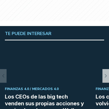
TE PUEDE INTERESAR
FINANZAS 4.0 /
MERCADOS 4.0
FINANZ
Los CEOs de las big tech
Los 
venden sus propias acciones y
volvi