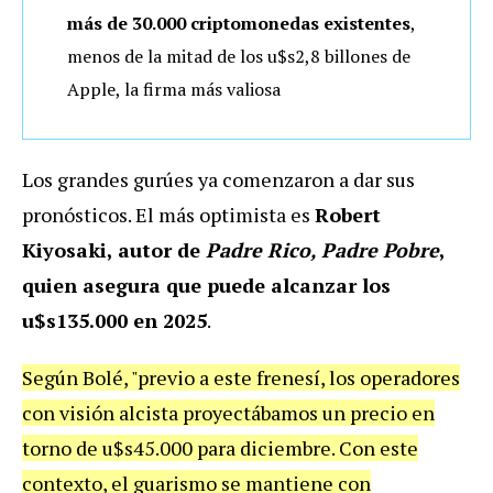
más de 30.000 criptomonedas existentes
,
menos de la mitad de los u$s2,8 billones de
Apple, la firma más valiosa
Los grandes gurúes ya comenzaron a dar sus
pronósticos. El más optimista es
Robert
Kiyosaki, autor de
Padre Rico, Padre Pobre
,
quien asegura que puede alcanzar los
u$s135.000 en 2025
.
Según Bolé, "previo a este frenesí, los operadores
con visión alcista proyectábamos un precio en
torno de u$s45.000 para diciembre. Con este
contexto, el guarismo se mantiene con