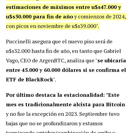
estimaciones de máximos entre u$s47.000 y
u$s50.000 para fin de año
y comienzos de 2024,
con picos en noviembre de u$s39.000".
Puccinelli asegura que el nuevo piso será de
u$s32.000 hasta fin de año, en tanto que Gabriel
Vago, CEO de ArgenBTC, analiza que "
se ubicaría
entre 45.000 y 60.000 dólares si se confirma el
ETF de BlackRock
".
Por último destaca la estacionalidad: "Este
mes es tradicionalmente alcista para Bitcoin
y no fue la excepción en 2023. Septiembre tuvo
bajas que no se profundizaron y estamos
terminando
uptober
(combinación de arriba y