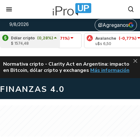
9/8/2026
Agreganos
library_add
Dólar cripto
(0,28%)
Cardano
(-0,71%)
Avalanche
(-0,77%)
$ 1574,48
u$s 0,20
u$s 6,50
ALERTA
Normativa cripto - Clarity Act en Argentina: impacto
en Bitcoin, dólar cripto y exchanges
Más información
CLARITY ACT EN AR
FINANZAS 4.0