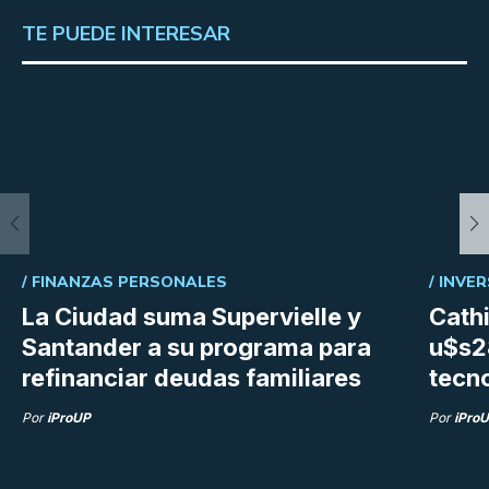
TE PUEDE INTERESAR
/
FINANZAS PERSONALES
/
INVER
La Ciudad suma Supervielle y
Cath
Santander a su programa para
u$s28
refinanciar deudas familiares
tecn
Por
iProUP
Por
iPro