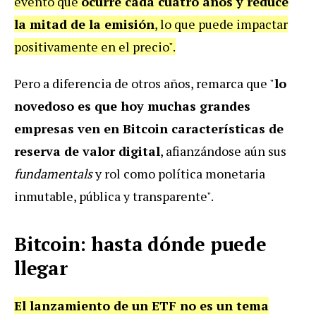
evento que
ocurre cada cuatro años y reduce
la mitad de la emisión
, lo que puede impactar
positivamente en el precio".
Pero a diferencia de otros años, remarca que "
lo
novedoso es que hoy muchas grandes
empresas ven en Bitcoin características de
reserva de valor digital
, afianzándose aún sus
fundamentals
y rol como política monetaria
inmutable, pública y transparente".
Bitcoin: hasta dónde puede
llegar
El lanzamiento de un ETF no es un tema