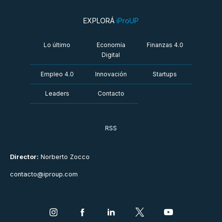
EXPLORÁ
iProUP
Lo último
Economía
Finanzas 4.0
Digital
Empleo 4.0
Innovación
Startups
Leaders
Contacto
RSS
Director:
Norberto Zocco
contacto@iproup.com