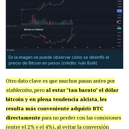
En la imagen se puede observar cómo se desinfló el
precio de Bitcoin en pesos (crédito: Iván Bolé)
Otro dato clave es que muchos pasan antes por
stablecoins
, pero
al estar "tan barato" el dólar
bitcoin y en plena tendencia alcista
,
les
resulta más conveniente adquirir BTC
directamente
para no perder con las comisiones
(entre el 2% y el 4%), al evitar la conversión