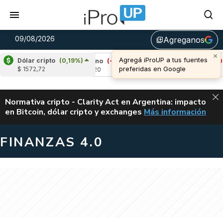
09/08/2026
Agreganos
library_add
×
Agregá iProUP a tus fuentes
Dólar cripto
(0,19%)
4%)
Cardano
(-1,44%)
Avalanche
(-0,83%)
preferidas en Google
$ 1572,72
u$s 0,20
u$s 6,52
ALERTA
Normativa cripto - Clarity Act en Argentina: impacto
en Bitcoin, dólar cripto y exchanges
Más información
CLARITY ACT EN AR
FINANZAS 4.0