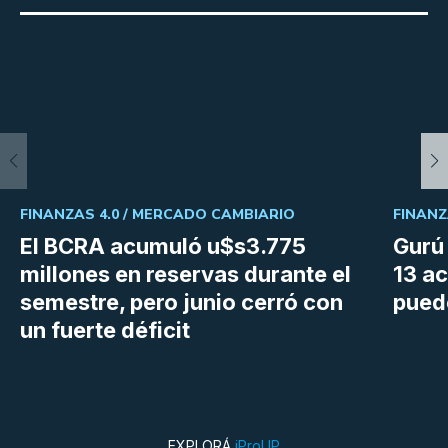
FINANZAS 4.0 /
MERCADO CAMBIARIO
FINANZ
El BCRA acumuló u$s3.775
Gurú 
millones en reservas durante el
13 ac
semestre, pero junio cerró con
pued
un fuerte déficit
EXPLORÁ
iProUP