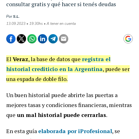
consultar gratis y qué hacer si tenés deudas
Por
S.L.
13.09.2023 • 19:30hs • A tener en cuenta
El
Veraz
, la base de datos que
registra el
historial crediticio en la Argentina
, puede ser
una espada de doble filo.
Un buen historial puede abrirte las puertas a
mejores tasas y condiciones financieras, mientras
que
un mal historial puede cerrarlas
.
En esta guía
elaborada por iProfesional
, se