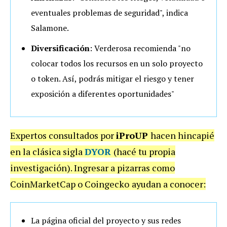
eventuales problemas de seguridad", indica
Salamone.
Diversificación
: Verderosa recomienda "no
colocar todos los recursos en un solo proyecto
o token. Así, podrás mitigar el riesgo y tener
exposición a diferentes oportunidades"
Expertos consultados por
iProUP
hacen hincapié
en la clásica sigla
DYOR
(hacé tu propia
investigación). Ingresar a pizarras como
CoinMarketCap o Coingecko
ayudan a conocer:
La página oficial del proyecto y sus redes