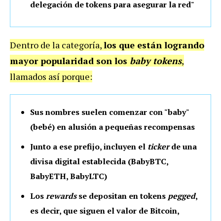
delegación de tokens para asegurar la red"
Dentro de la categoría,
los que están logrando
mayor popularidad son los
baby tokens
,
llamados así porque:
Sus nombres suelen comenzar con "baby"
(bebé) en alusión a pequeñas recompensas
Junto a ese prefijo, incluyen el
ticker
de una
divisa digital establecida (BabyBTC,
BabyETH, BabyLTC)
Los
rewards
se depositan en tokens
pegged
,
es decir, que siguen el valor de Bitcoin,