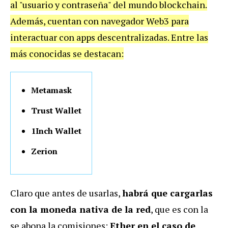
al "usuario y contraseña" del mundo blockchain.
Además, cuentan con navegador Web3 para
interactuar con apps descentralizadas. Entre las
más conocidas se destacan:
Metamask
Trust Wallet
1Inch Wallet
Zerion
Claro que antes de usarlas,
habrá que cargarlas
con la moneda nativa de la red
, que es con la
se abona la comisiones:
Ether en el caso de