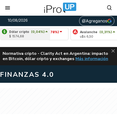
10/08/2026
Agreganos
library_add
Dólar cripto
(0,04%)
Cardano
(-0,78%)
Avalanche
(0,31%)
$ 1574,68
u$s 0,20
u$s 6,50
ALERTA
Normativa cripto - Clarity Act en Argentina: impacto
en Bitcoin, dólar cripto y exchanges
Más información
CLARITY ACT EN AR
FINANZAS 4.0