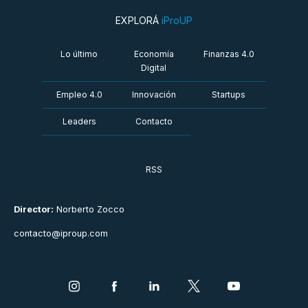
EXPLORÁ
iProUP
Lo último
Economía
Finanzas 4.0
Digital
Empleo 4.0
Innovación
Startups
Leaders
Contacto
RSS
Director:
Norberto Zocco
contacto@iproup.com