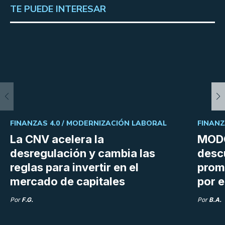
TE PUEDE INTERESAR
FINANZAS 4.0 /
MODERNIZACIÓN LABORAL
FINANZ
La CNV acelera la
MODO
desregulación y cambia las
desc
reglas para invertir en el
prom
mercado de capitales
por e
Por
F.G.
Por
B.A.