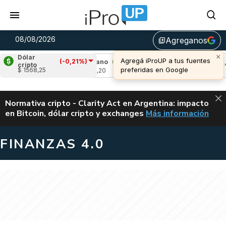
08/08/2026
Agreganos
library_add
×
Dólar
Agregá iProUP a tus fuentes
(-0,21%)
89%)
Cardano
(0,96%)
Avalanche
(1,22%
cripto
preferidas en Google
$ 1568,25
u$s 0,20
u$s 6,56
ALERTA
Normativa cripto - Clarity Act en Argentina: impacto
en Bitcoin, dólar cripto y exchanges
Más información
CLARITY ACT EN AR
FINANZAS 4.0