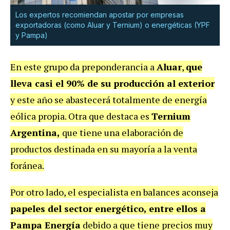
Los expertos recomiendan apostar por empresas
exportadoras (como Aluar y Ternium) o energéticas (YPF
y Pampa)
En este grupo da preponderancia a
Aluar
,
que
lleva casi el 90% de su producción al exterior
y este año se abastecerá totalmente de energía
eólica propia. Otra que destaca es
Ternium
Argentina,
que tiene una elaboración de
productos destinada en su mayoría a la venta
foránea.
Por otro lado, el especialista en balances aconseja
papeles del sector energético, entre ellos a
Pampa Energía
debido a que tiene precios muy