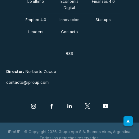
Lo último
Economía
Finanzas 4.0
Digital
Empleo 4.0
Innovación
Startups
Leaders
Contacto
RSS
Director:
Norberto Zocco
contacto@iproup.com
iProUP - © Copyright 2026. Grupo App S.A. Buenos Aires, Argentina.
Todos los derechos reservados.