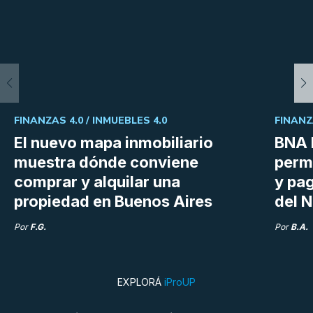
FINANZAS 4.0 /
INMUEBLES 4.0
FINANZ
El nuevo mapa inmobiliario
BNA 
muestra dónde conviene
perm
comprar y alquilar una
y pag
propiedad en Buenos Aires
del N
Por
F.G.
Por
B.A.
EXPLORÁ
iProUP