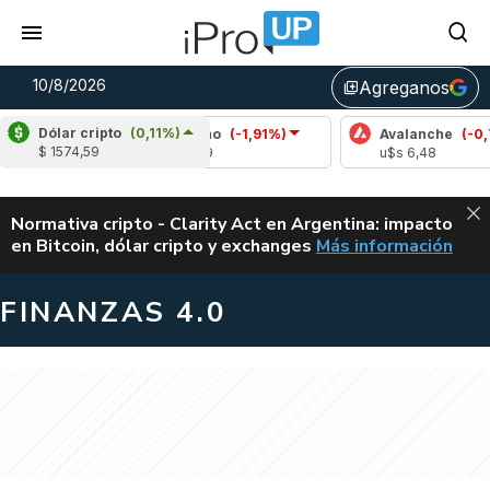
10/8/2026
Agreganos
library_add
Dólar cripto
(0,11%)
Cardano
(-1,91%)
Avalanche
(-0,71%)
$ 1574,59
u$s 0,19
u$s 6,48
ALERTA
Normativa cripto - Clarity Act en Argentina: impacto
en Bitcoin, dólar cripto y exchanges
Más información
CLARITY ACT EN AR
FINANZAS 4.0