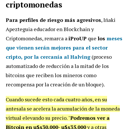
criptomonedas
Para perfiles de riesgo más agresivos
, Iñaki
Apezteguia educador en Blockchain y
Criptomonedas, remarca a
iProUP
que
los
meses
que vienen serán mejores para el sector
cripto
,
por la cercanía al
Halving
(proceso
automatizado de reducción a la mitad de los
bitcoins que reciben los mineros como
recompensa por la creación de un bloque).
Cuando sucede esto cada cuatro años, en su
antesala se acelera la acumulación de la moneda
virtual elevando su precio. "
Podremos ver a
Bitcoin en u$s30.000- u$s35.000
y a otras