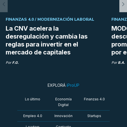
FINANZAS 4.0 /
MODERNIZACIÓN LABORAL
FINANZ
La CNV acelera la
MODO
desregulación y cambia las
desc
reglas para invertir en el
prom
mercado de capitales
por e
Por
F.G.
Por
B.A.
EXPLORÁ
iProUP
Lo último
Economía
Finanzas 4.0
Digital
Empleo 4.0
Innovación
Startups
Leaders
Contacto