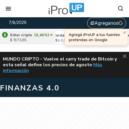
7/8/2026
Agreganos
library_add
×
Agregá iProUP a tus fuentes
Dólar cripto
(0,40%)
(-2,58%)
Cardano
(5,62%)
Avalanche
(-4
preferidas en Google
$ 1573,65
u$s 0,20
u$s 6,40
ALERTA
MUNDO CRIPTO - Vuelve el carry trade de Bitcoin y
esta señal define los precios de agosto
Más
VUELVE EL CAR
información
FINANZAS 4.0