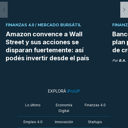
FINANZAS 4.0 /
MERCADO BURSÁTIL
FINANZ
Amazon convence a Wall
Banc
Street y sus acciones se
plan 
disparan fuertemente: así
de c
podés invertir desde el país
Por
B.A.
EXPLORÁ
iProUP
Lo último
Economía
Finanzas 4.0
Digital
Empleo 4.0
Innovación
Startups