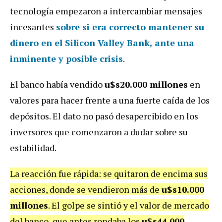
tecnología empezaron a intercambiar mensajes
incesantes
sobre si era correcto mantener su
dinero en el Silicon Valley Bank, ante una
inminente y posible crisis
.
El banco había vendido
u$s20.000 millones
en
valores para hacer frente a una fuerte caída de los
depósitos. El dato no pasó desapercibido en los
inversores que comenzaron a dudar sobre su
estabilidad.
La reacción fue rápida: se quitaron de encima sus
acciones, donde se vendieron más de
u$s10.000
millones
. El golpe se sintió y el valor de mercado
del banco, que antes rondaba los
u$s44.000