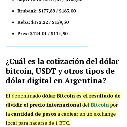
Brubank: $177,89 / $163,00
Reba: $172,22 / $159,50
Prex: $124,01 / $114,50
¿Cuál es la cotización del dólar
bitcoin, USDT y otros tipos de
dólar digital en Argentina?
El denominado
dólar Bitcoin es el resultado de
dividir el precio internacional
del
Bitcoin
por
la
cantidad de pesos
a canjear en un exchange
local para hacerse de 1 BTC.