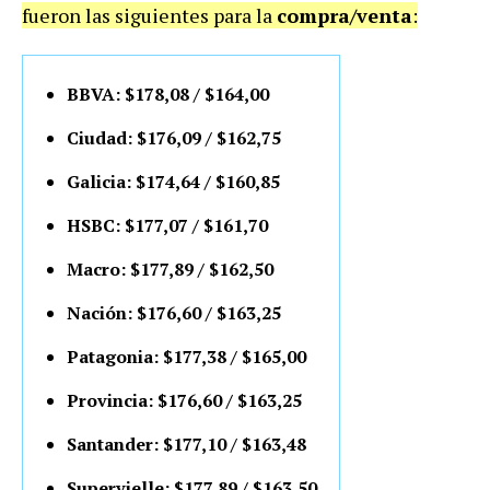
fueron las siguientes para la
compra/venta
:
BBVA: $178,08 / $164,00
Ciudad: $176,09 / $162,75
Galicia: $174,64 / $160,85
HSBC: $177,07 / $161,70
Macro: $177,89 / $162,50
Nación: $176,60 / $163,25
Patagonia: $177,38 / $165,00
Provincia: $176,60 / $163,25
Santander: $177,10 / $163,48
Supervielle: $177,89 / $163,50