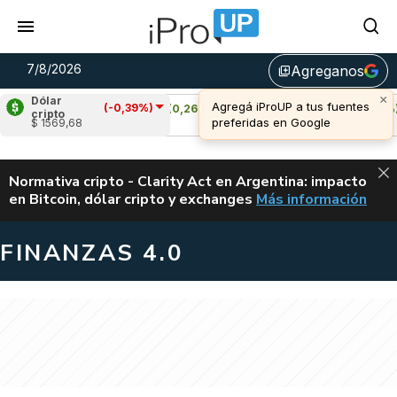
7/8/2026
Agreganos
library_add
Dólar
(-0,39%)
Cardano
(0,26%)
Avalanche
(0,34%)
cripto
$ 1569,68
u$s 0,20
u$s 6,43
ALERTA
Normativa cripto - Clarity Act en Argentina: impacto
en Bitcoin, dólar cripto y exchanges
Más información
CLARITY ACT EN AR
FINANZAS 4.0