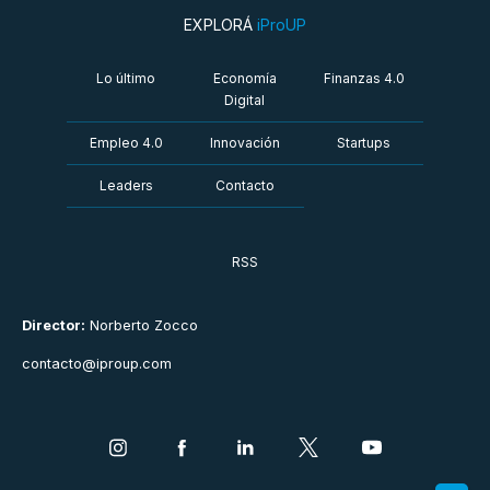
EXPLORÁ
iProUP
Lo último
Economía
Finanzas 4.0
Digital
Empleo 4.0
Innovación
Startups
Leaders
Contacto
RSS
Director:
Norberto Zocco
contacto@iproup.com