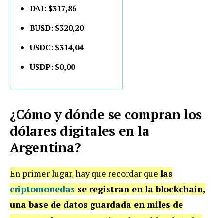
DAI: $317,86
BUSD: $320,20
USDC: $314,04
USDP: $0,00
¿Cómo y dónde se compran los
dólares digitales en la
Argentina?
En primer lugar, hay que recordar que
las
criptomonedas
se registran en la blockchain,
una base de datos guardada en miles de