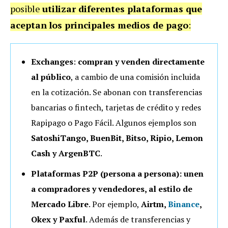
posible
utilizar diferentes plataformas que
aceptan
los principales medios de pago
:
Exchanges
:
compran y venden directamente
al público
, a cambio de una comisión incluida
en la cotización. Se abonan con transferencias
bancarias o fintech, tarjetas de crédito y redes
Rapipago o Pago Fácil. Algunos ejemplos son
SatoshiTango, BuenBit, Bitso, Ripio, Lemon
Cash y ArgenBTC
.
Plataformas P2P (persona a persona): unen
a compradores y vendedores, al estilo de
Mercado Libre
. Por ejemplo,
Airtm,
Binance
,
Okex y Paxful
. Además de transferencias y