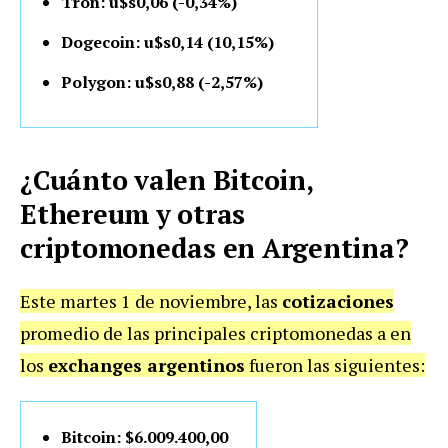
Tron: u$s0,06 (-0,34%)
Dogecoin: u$s0,14 (10,15%)
Polygon: u$s0,88 (-2,57%)
¿Cuánto valen Bitcoin,
Ethereum y otras
criptomonedas en Argentina?
Este martes 1 de noviembre, las
cotizaciones
promedio de las principales criptomonedas a en
los
exchanges argentinos
fueron las siguientes:
Bitcoin: $6.009.400,00