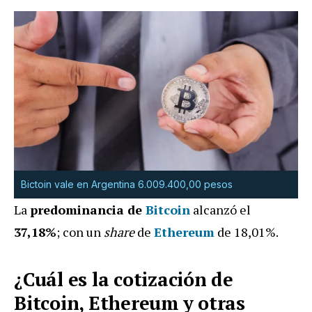
Bictoin vale en Argentina 6.009.400,00 pesos
La
predominancia de
Bitcoin
alcanzó el
37,18%
; con un
share
de
Ethereum
de 18,01%.
¿Cuál es la cotización de
Bitcoin, Ethereum y otras