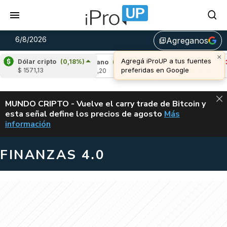
6/8/2026
Agreganos
library_add
Dólar cripto
(0,18%)
4%)
Cardano
(6,57%)
Avalanche
(-3,14%)
$ 1571,13
u$s 0,20
u$s 6,46
ALERTA
MUNDO CRIPTO - Vuelve el carry trade de Bitcoin y
esta señal define los precios de agosto
Más
VUELVE EL CAR
información
FINANZAS 4.0