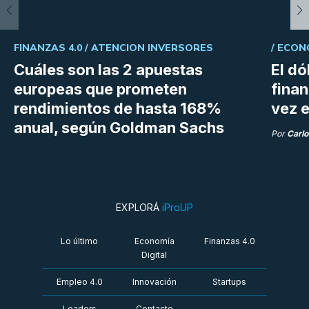
FINANZAS 4.0 /
ATENCION INVERSORES
/
ECON
Cuáles son las 2 apuestas
El dó
europeas que prometen
fina
rendimientos de hasta 168%
vez e
anual, según Goldman Sachs
Por
Carlo
EXPLORÁ
iProUP
Lo último
Economía
Finanzas 4.0
Digital
Empleo 4.0
Innovación
Startups
Leaders
Contacto