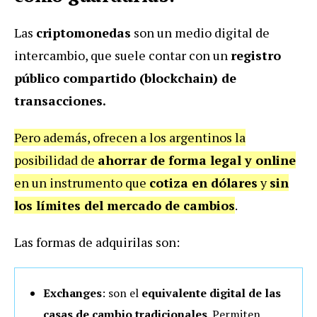
Las
criptomonedas
son un medio digital de
intercambio, que suele contar con un
registro
público compartido (blockchain) de
transacciones.
Pero además, ofrecen a los argentinos la
posibilidad de
ahorrar de forma legal y online
en un instrumento que
cotiza en dólares
y
sin
los límites del mercado de cambios
.
Las formas de adquirilas son:
Exchanges
: son el
equivalente digital de las
casas de cambio
tradicionales
. Permiten