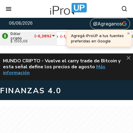
06/08/2026
Agreganos
library_add
Dólar
(-0,26%)
Cardano
(-1,06%)
Avalanche
(0,73%)
cripto
$ 1566,68
u$s 0,19
u$s 6,67
ALERTA
MUNDO CRIPTO - Vuelve el carry trade de Bitcoin y
esta señal define los precios de agosto
Más
VUELVE EL CAR
información
FINANZAS 4.0