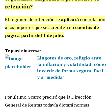
retención?
El régimen de retención se
aplicará
con relación
a los importes que se acrediten en
cuentas de
pago a partir del 1 de julio
.
Te puede interesar
Lingotes de oro, refugio ante
la inflación y volatilidad: cómo
invertir de forma segura, fácil
y a "medida"
Por último, Scarso precisó que la Dirección
General de Rentas todavía dictará normas