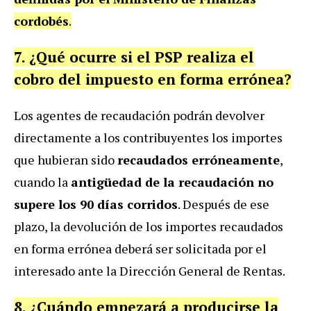
cordobés
.
7. ¿Qué ocurre si el PSP realiza el
cobro del impuesto en forma errónea?
Los agentes de recaudación podrán devolver
directamente a los contribuyentes los importes
que hubieran sido
recaudados erróneamente
,
cuando la
antigüedad de la recaudación no
supere los 90 días corridos
. Después de ese
plazo, la devolución de los importes recaudados
en forma errónea deberá ser solicitada por el
interesado ante la Dirección General de Rentas.
8. ¿Cuándo empezará a producirse la