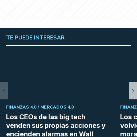
TE PUEDE INTERESAR
FINANZAS 4.0 /
MERCADOS 4.0
FINANZ
Los CEOs de las big tech
Los 
venden sus propias acciones y
volvi
encienden alarmas en Wall
mora