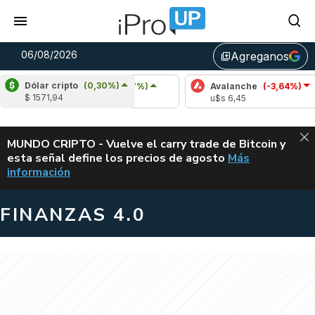
06/08/2026
Agreganos
library_add
Dólar cripto
(0,30%)
Cardano
(5,87%)
Avalanche
(-3,64%)
$ 1571,94
u$s 0,20
u$s 6,45
ALERTA
MUNDO CRIPTO - Vuelve el carry trade de Bitcoin y
esta señal define los precios de agosto
Más
VUELVE EL CAR
información
FINANZAS 4.0