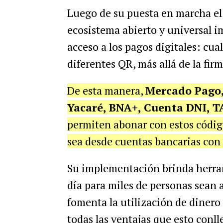
Luego de su puesta en marcha el
ecosistema abierto y universal i
acceso a los pagos digitales: cua
diferentes QR, más allá de la fir
De esta manera,
Mercado Pago, 
Yacaré, BNA+, Cuenta DNI, T
permiten abonar con estos códig
sea desde cuentas bancarias co
Su implementación brinda herram
día para miles de personas sean 
fomenta la utilización de dinero 
todas las ventajas que esto conll