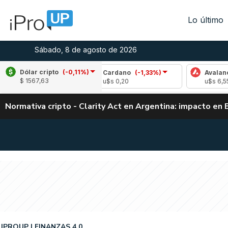
Lo último
Sábado, 8 de agosto de 2026
Dólar cripto
(-0,11%)
39%)
Cardano
(-1,33%)
Avalanche
(2,06%
$ 1567,63
u$s 0,20
u$s 6,55
Normativa cripto - Clarity Act en Argentina: impacto en 
IPROUP
FINANZAS 4.0