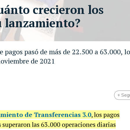
uánto crecieron los
u lanzamiento?
e pagos pasó de más de 22.500 a 63.000, l
noviembre de 2021
+ Seg
amiento de
Transferencias 3.0
, los pagos
s
superaron las 63.000 operaciones diarias