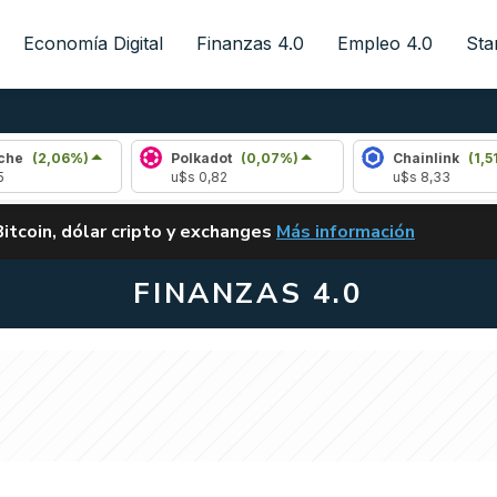
Economía Digital
Finanzas 4.0
Empleo 4.0
Sta
)
Polkadot
(0,07%)
Chainlink
(1,51%)
u$s 0,82
u$s 8,33
ALERTA
Bitcoin, dólar cripto y exchanges
Más información
CLARITY ACT EN ARGENTI
FINANZAS 4.0