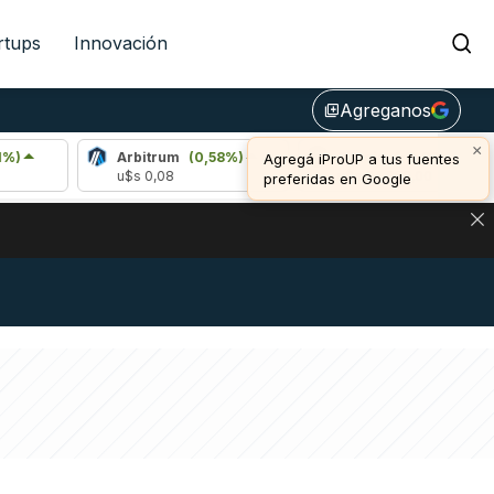
rtups
Innovación
Agreganos
library_add
×
Arbitrum
(0,58%)
Bitcoin
(-0,07%)
Et
Agregá iProUP a tus fuentes
u$s 0,08
u$s 64.950,00
u$
preferidas en Google
NA: IMPACTO EN BITCOIN, DÓLAR CRIPTO Y EXCHANGES