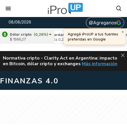
08/08/2026
Agreganos
library_add
×
Agregá iProUP a tus fuentes
Dólar cripto
(0,26%)
(0,82%)
Cardano
(0,18%)
Avalanche
(0
preferidas en Google
$ 1566,27
4
u$s 0,20
u$s 6,52
ALERTA
Normativa cripto - Clarity Act en Argentina: impacto
en Bitcoin, dólar cripto y exchanges
Más información
CLARITY ACT EN AR
FINANZAS 4.0