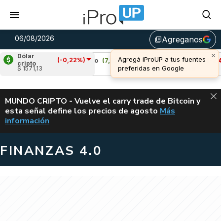
06/08/2026
Agreganos
library_add
Dólar
(-0,22%)
Cardano
(7,92%)
Avalanche
(-2,42%)
cripto
$ 1571,13
u$s 0,21
u$s 6,48
ALERTA
MUNDO CRIPTO - Vuelve el carry trade de Bitcoin y
esta señal define los precios de agosto
Más
VUELVE EL CAR
información
FINANZAS 4.0