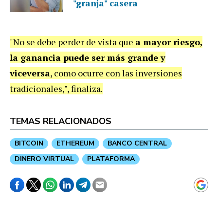
"granja" casera
"No se debe perder de vista que
a mayor riesgo,
la ganancia puede ser más grande y
viceversa
, como ocurre con las inversiones
tradicionales,", finaliza.
TEMAS RELACIONADOS
BITCOIN
ETHEREUM
BANCO CENTRAL
DINERO VIRTUAL
PLATAFORMA