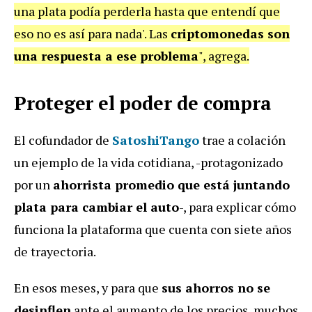
una plata podía perderla hasta que entendí que
eso no es así para nada'. Las
criptomonedas son
una respuesta a ese problema
", agrega.
Proteger el poder de compra
El cofundador de
SatoshiTango
trae a colación
un ejemplo de la vida cotidiana, -protagonizado
por un
ahorrista promedio que está juntando
plata para cambiar el auto
-, para explicar cómo
funciona la plataforma que cuenta con siete años
de trayectoria.
En esos meses, y para que
sus ahorros no se
desinflen
ante el aumento de los precios, muchos