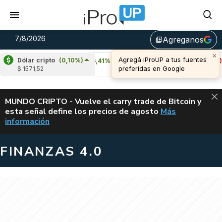
7/8/2026
Agreganos
library_add
Dólar cripto
(0,10%)
Cardano
(6,41%)
Avalanche
(-4,26%)
$ 1571,52
u$s 0,20
u$s 6,43
ALERTA
MUNDO CRIPTO - Vuelve el carry trade de Bitcoin y
esta señal define los precios de agosto
Más
VUELVE EL CAR
información
FINANZAS 4.0