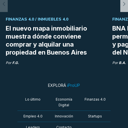
FINANZAS 4.0 /
INMUEBLES 4.0
FINANZ
El nuevo mapa inmobiliario
BNA 
muestra dónde conviene
perm
comprar y alquilar una
y pag
propiedad en Buenos Aires
del N
Por
F.G.
Por
B.A.
EXPLORÁ
iProUP
Lo último
Economía
Finanzas 4.0
Digital
Empleo 4.0
Innovación
Startups
Leaders
Contacto