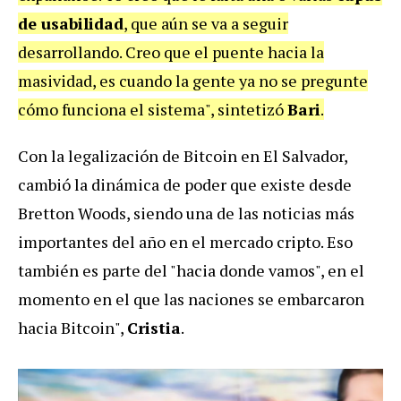
de usabilidad
, que aún se va a seguir
desarrollando. Creo que el puente hacia la
masividad, es cuando la gente ya no se pregunte
cómo funciona el sistema", sintetizó
Bari
.
Con la legalización de Bitcoin en El Salvador,
cambió la dinámica de poder que existe desde
Bretton Woods, siendo una de las noticias más
importantes del año en el mercado cripto. Eso
también es parte del "hacia donde vamos", en el
momento en el que las naciones se embarcaron
hacia Bitcoin",
Cristia
.