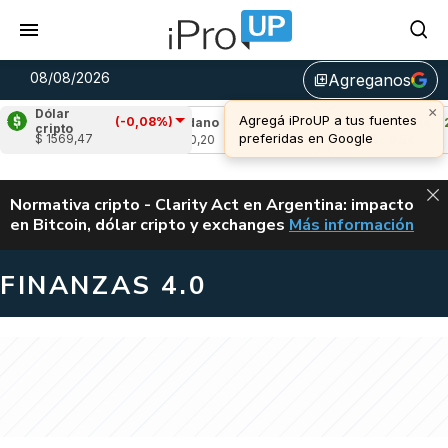
08/08/2026
Agreganos
library_add
×
Dólar
Agregá iProUP a tus fuentes
(-0,08%)
,73%)
Cardano
(-1,61%)
Avalanche
(2,03
cripto
preferidas en Google
$ 1569,47
u$s 0,20
u$s 6,54
ALERTA
Normativa cripto - Clarity Act en Argentina: impacto
en Bitcoin, dólar cripto y exchanges
Más información
CLARITY ACT EN AR
FINANZAS 4.0