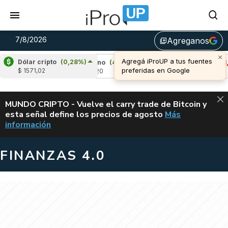
7/8/2026
Agreganos
library_add
×
Agregá iProUP a tus fuentes
Dólar cripto
(0,28%)
7%)
Cardano
(4,67%)
Avalanche
(-3,49%
preferidas en Google
$ 1571,02
u$s 0,20
u$s 6,42
ALERTA
MUNDO CRIPTO - Vuelve el carry trade de Bitcoin y
esta señal define los precios de agosto
Más
VUELVE EL CAR
información
FINANZAS 4.0