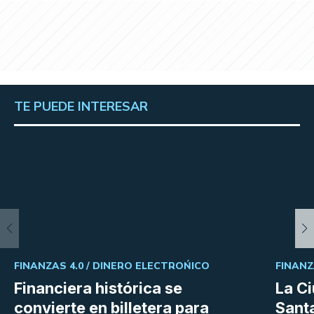
TE PUEDE INTERESAR
FINANZAS 4.0 /
DINERO ELECTROŃICO
FINANZ
Financiera histórica se
La C
convierte en billetera para
Sant