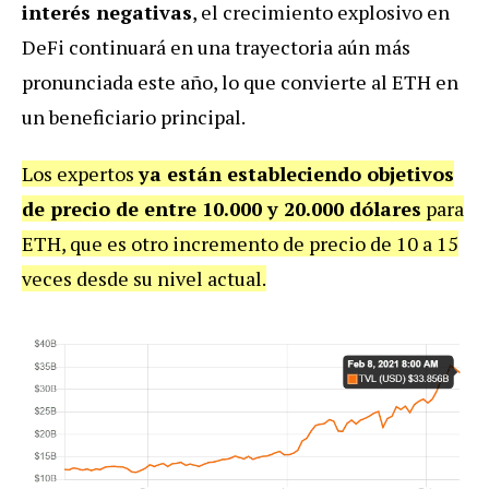
interés negativas
, el crecimiento explosivo en
DeFi continuará en una trayectoria aún más
pronunciada este año, lo que convierte al ETH en
un beneficiario principal.
Los expertos
ya están estableciendo objetivos
de precio de entre 10.000 y 20.000 dólares
para
ETH, que es otro incremento de precio de 10 a 15
veces desde su nivel actual.