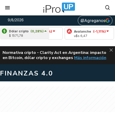
9/8/2026
Agreganos
library_add
Dólar cripto
(0,28%)
Cardano
(-1,41%)
Avalanche
(-1,11%)
Po
$ 1571,78
u$s 0,20
u$s 6,47
u$
ALERTA
Normativa cripto - Clarity Act en Argentina: impacto
en Bitcoin, dólar cripto y exchanges
Más información
CLARITY ACT EN AR
FINANZAS 4.0