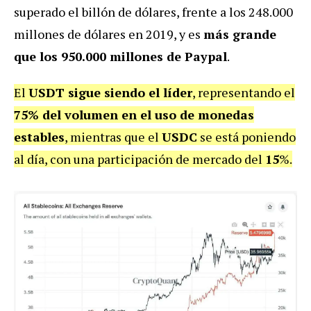
superado el billón de dólares, frente a los 248.000
millones de dólares en 2019, y es
más grande
que los 950.000 millones de Paypal
.
El
USDT sigue siendo el líder
, representando el
75% del volumen en el uso de monedas
estables
, mientras que el
USDC
se está poniendo
al día, con una participación de mercado del
15
%.