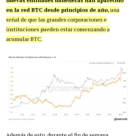
en la red BTC desde principios de año
, una
señal de que las grandes corporaciones e
instituciones pueden estar comenzando a
acumular BTC.
Además de esto, durante el fin de semana,