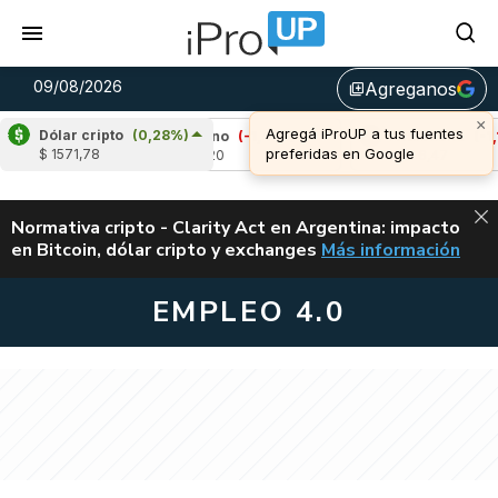
09/08/2026
Agreganos
library_add
×
Agregá iProUP a tus fuentes
Dólar cripto
(0,28%)
55%)
Cardano
(-1,41%)
Avalanche
(-1,11%)
preferidas en Google
$ 1571,78
u$s 0,20
u$s 6,47
ALERTA
Normativa cripto - Clarity Act en Argentina: impacto
en Bitcoin, dólar cripto y exchanges
Más información
CLARITY ACT EN AR
EMPLEO 4.0