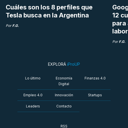
Cuáles son los 8 perfiles que
Goog
Tesla busca en la Argentina
12 cu
para
Por
F.G.
labor
Por
F.G.
EXPLORÁ
iProUP
Lo último
Economía
Finanzas 4.0
Digital
Empleo 4.0
Innovación
Startups
Leaders
Contacto
RSS