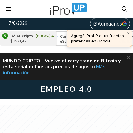
7/8/2026
Agreganos
library_add
×
Agregá iProUP a tus fuentes
Dólar cripto
(0,08%)
pple
(-2,19%)
Cardano
(6,67%)
Avalanch
preferidas en Google
$ 1571,42
 1,03
u$s 0,20
u$s 6,42
ALERTA
MUNDO CRIPTO - Vuelve el carry trade de Bitcoin y
esta señal define los precios de agosto
Más
VUELVE EL CAR
información
EMPLEO 4.0