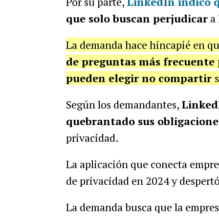
Por su parte,
LinkedIn indicó 
que solo buscan perjudicar
a 
La demanda hace hincapié en q
de preguntas más frecuente 
pueden elegir no compartir
Según los demandantes,
Linked
quebrantado sus obligacione
privacidad.
La aplicación que conecta empre
de privacidad en 2024 y despertó
La demanda busca que la empre