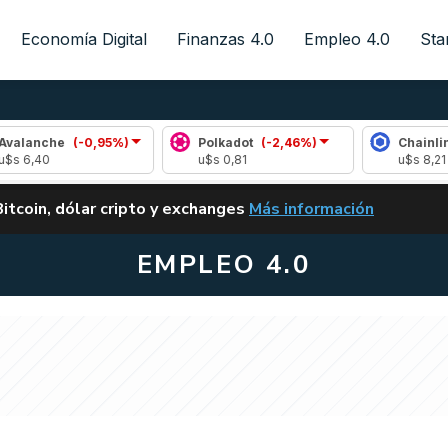
Economía Digital
Finanzas 4.0
Empleo 4.0
Sta
che
(-0,95%)
Polkadot
(-2,46%)
Chainlink
(-1
0
u$s 0,81
u$s 8,21
ALERTA
Bitcoin, dólar cripto y exchanges
Más información
CLARITY ACT EN ARGENTI
EMPLEO 4.0