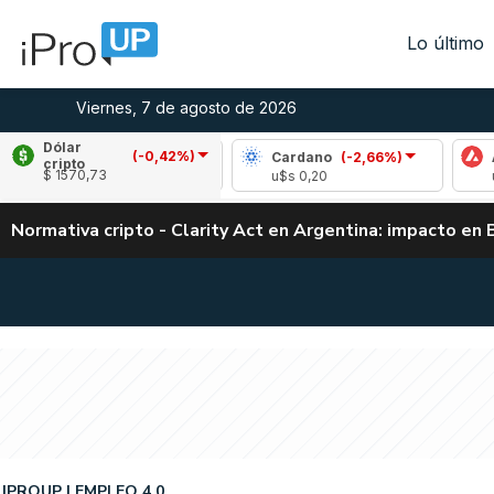
Lo último
Viernes, 7 de agosto de 2026
Dólar
(-0,42%)
Ripple
(-1,96%)
Cardano
(-2,66%)
Avalan
cripto
$ 1570,73
u$s 1,02
u$s 0,20
u$s 6,4
Normativa cripto - Clarity Act en Argentina: impacto en 
IPROUP
EMPLEO 4.0