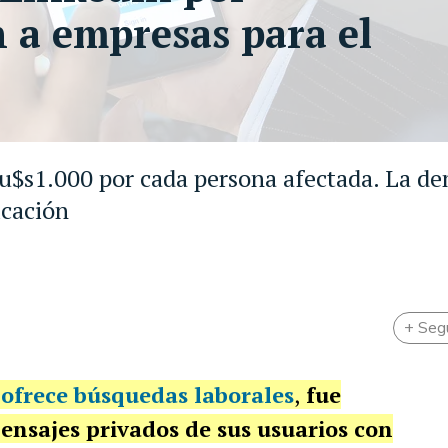
 a empresas para el
 u$s1.000 por cada persona afectada. La d
icación
+ Seg
 ofrece búsquedas laborales
,
fue
sajes privados de sus usuarios
con