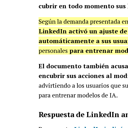
cubrir en todo momento sus 
Según la demanda presentada en u
LinkedIn activó un ajuste de
automáticamente a sus usua
personales
para entrenar mode
El documento también acusa a
encubrir sus acciones al modi
advirtiendo a los usuarios que s
para entrenar modelos de IA.
Respuesta de LinkedIn a