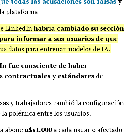
que
todas las acusaciones son falsas
y
la plataforma.
ue LinkedIn
habría cambiado su sección
para informar a sus usuarios de que
sus datos para entrenar modelos de IA.
In fue consciente de haber
s contractuales y estándares
de
sas y trabajadores cambió la configuración
 la polémica entre los usuarios.
sa abone
u$s1.000
a cada usuario afectado