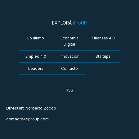
EXPLORÁ
iProUP
Lo último
Economía
Finanzas 4.0
Digital
Empleo 4.0
Innovación
Startups
Leaders
Contacto
RSS
Director:
Norberto Zocco
contacto@iproup.com