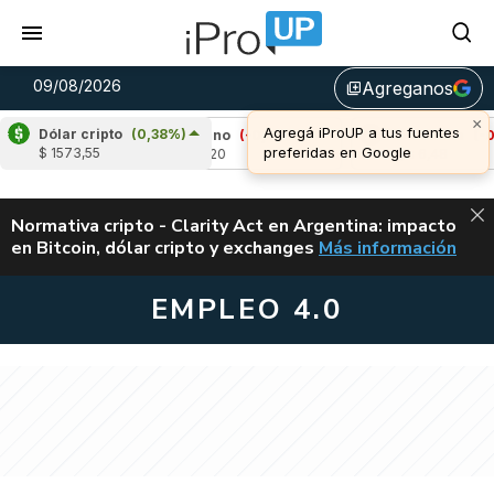
09/08/2026
Agreganos
library_add
Dólar cripto
(0,38%)
%)
Cardano
(-0,02%)
Avalanche
(-0,93%)
$ 1573,55
u$s 0,20
u$s 6,48
ALERTA
Normativa cripto - Clarity Act en Argentina: impacto
en Bitcoin, dólar cripto y exchanges
Más información
CLARITY ACT EN AR
EMPLEO 4.0