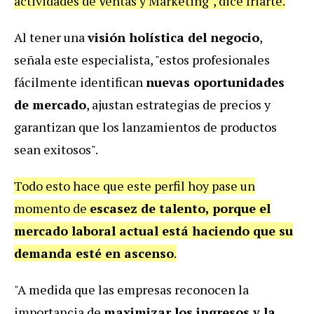
actividades de Ventas y Marketing", dice Iriarte.
Al tener una
visión holística del negocio
,
señala este especialista, "estos profesionales
fácilmente identifican
nuevas oportunidades
de mercado
, ajustan estrategias de precios y
garantizan que los lanzamientos de productos
sean exitosos".
Todo esto hace que este perfil hoy pase un
momento de
escasez de talento, porque el
mercado laboral actual está haciendo que su
demanda esté en ascenso
.
"A medida que las empresas reconocen la
importancia de
maximizar los ingresos y la