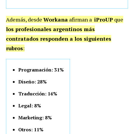
Además, desde
Workana
afirman a
iProUP
que
los profesionales argentinos más
contratados responden a los siguientes
rubros
:
Programación: 31%
Diseño: 28%
Traducción: 14%
Legal: 8%
Marketing: 8%
Otros: 11%