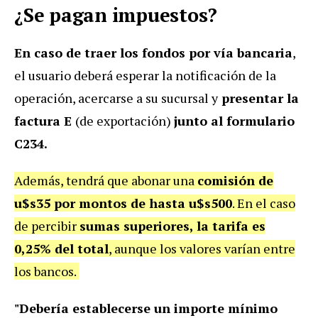
¿Se pagan impuestos?
En caso de traer los fondos por vía bancaria
,
el usuario deberá esperar la notificación de la
operación, acercarse a su sucursal y
presentar la
factura E
(de exportación)
junto al formulario
C234.
Además, tendrá que abonar una
comisión de
u$s35 por montos de hasta u$s500
. En el caso
de percibir
sumas superiores, la tarifa es
0,25% del total
, aunque los valores varían entre
los bancos.
"Debería establecerse un importe mínimo