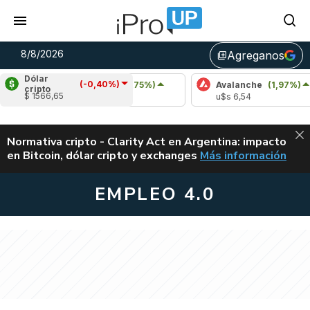
8/8/2026
Agreganos
library_add
Dólar
(-0,40%)
Cardano
(0,75%)
Avalanche
(1,97%)
cripto
$ 1566,65
u$s 0,20
u$s 6,54
ALERTA
Normativa cripto - Clarity Act en Argentina: impacto
en Bitcoin, dólar cripto y exchanges
Más información
CLARITY ACT EN AR
EMPLEO 4.0