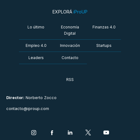
EXPLORÁ
iProUP
Lo último
Economía
Finanzas 4.0
Digital
Empleo 4.0
Innovación
Startups
Leaders
Contacto
RSS
Director:
Norberto Zocco
contacto@iproup.com