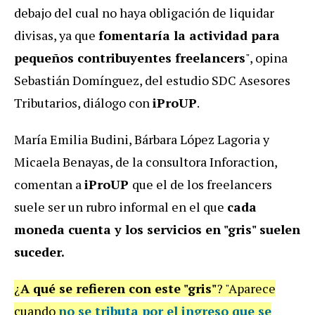
debajo del cual no haya obligación de liquidar
divisas, ya que
fomentaría la actividad para
pequeños contribuyentes freelancers
", opina
Sebastián Domínguez, del estudio SDC Asesores
Tributarios, diálogo con
iProUP
.
María Emilia Budini, Bárbara López Lagoria y
Micaela Benayas, de la consultora Inforaction,
comentan a
iProUP
que el de los freelancers
suele ser un rubro informal en el que
cada
moneda cuenta y los servicios en "gris" suelen
suceder.
¿
A qué se refieren con este "gris"
? "Aparece
cuando
no se tributa por el ingreso que se