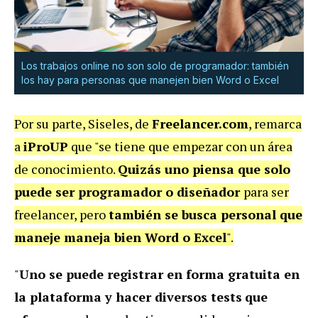
Los trabajos online no son solo de programador: también
los hay para personas que manejen bien Word o Excel
Por su parte, Siseles, de
Freelancer.com
, remarca
a
iProUP
que "se tiene que empezar con un área
de conocimiento.
Quizás uno piensa que solo
puede ser programador o diseñador
para ser
freelancer, pero
también se busca personal que
maneje maneja bien Word o Excel
".
"
Uno se puede registrar en forma gratuita en
la plataforma y hacer diversos tests
que