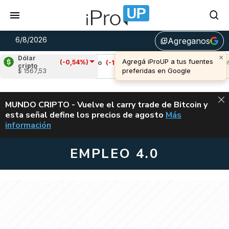
6/8/2026
Agreganos
library_add
Dólar
(-0,54%)
)
Cardano
(-1,38%)
Avalanche
(0,05%)
cripto
$ 1567,53
u$s 0,19
u$s 6,67
ALERTA
MUNDO CRIPTO - Vuelve el carry trade de Bitcoin y
esta señal define los precios de agosto
Más
VUELVE EL CAR
información
EMPLEO 4.0