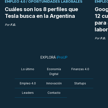
EMPLEO 4.0 /
OPORTUNIDADES LABORALES
EMPLEO
Cuáles son los 8 perfiles que
Goog
Tesla busca en la Argentina
12 cu
para
Por
F.G.
labor
Por
F.G.
EXPLORÁ
iProUP
Lo último
Economía
Finanzas 4.0
Digital
Empleo 4.0
Innovación
Startups
Leaders
Contacto