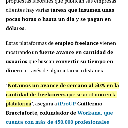
propuestas laborales que publican sus empresas
clientes hay varias
tareas que insumen unas
pocas horas o hasta un día y se pagan en
dólares
.
Estas plataformas de
empleo freelance
vienen
mostrando un
fuerte avance en cantidad de
usuarios
que buscan
convertir su tiempo en
dinero
a través de alguna tarea a distancia.
"
Notamos un avance de cercano al 50% en la
cantidad de freelancers
que se anotaron en la
plataforma
", asegura a
iProUP
Guillermo
Bracciaforte
,
cofundador de
Workana
, que
cuenta con más de
450.000 profesionales