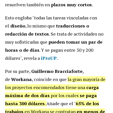
resuelven también en
plazos muy cortos
.
Esto engloba "todas las tareas vinculadas con
el
diseño
, lo mismo que
traducciones o
redacción de textos
. Se trata de actividades no
muy sofisticadas que
pueden tomar un par de
horas o de días
. Y se pagan entre 50 y 200
dólares", revela a
iProUP
.
Por su parte,
Guillermo Bracciaforte
,
de
Workana
, coincide en que
la gran mayoría de
los proyectos encomendados tiene una
carga
máxima de dos días
por los cuales
se paga
hasta 300 dólares
.
Añade que el "
65% de los
trabajos
en Workana se contratan
en menos de