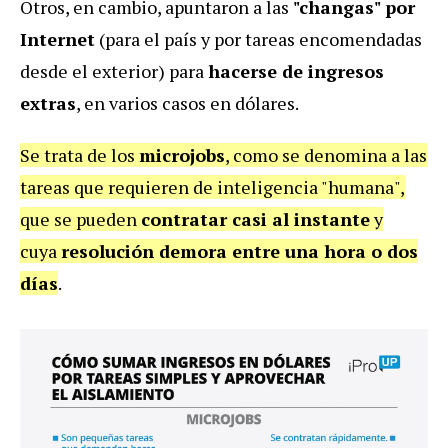
Otros, en cambio, apuntaron a las
"changas" por
Internet
(para el país y por tareas encomendadas
desde el exterior) para
hacerse de ingresos
extras
, en varios casos en dólares.
Se trata de los
microjobs
, como se denomina a las
tareas que requieren de inteligencia "humana",
que se pueden
contratar casi al instante
y
cuya
resolución demora entre una hora o dos
días
.