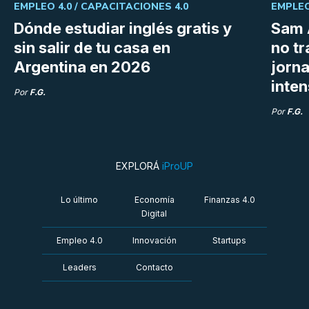
EMPLEO 4.0 /
CAPACITACIONES 4.0
EMPLEO
Dónde estudiar inglés gratis y
Sam 
sin salir de tu casa en
no tr
Argentina en 2026
jorn
inte
Por
F.G.
Por
F.G.
EXPLORÁ
iProUP
Lo último
Economía
Finanzas 4.0
Digital
Empleo 4.0
Innovación
Startups
Leaders
Contacto