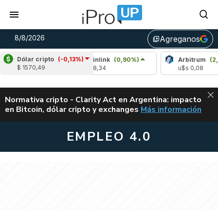
8/8/2026
Agreganos
library_add
Dólar cripto
(-0,13%)
%)
Chainlink
(0,90%)
Arbitrum
(2,31%)
$ 1570,49
u$s 8,34
u$s 0,08
ALERTA
Normativa cripto - Clarity Act en Argentina: impacto
en Bitcoin, dólar cripto y exchanges
Más información
CLARITY ACT EN AR
EMPLEO 4.0