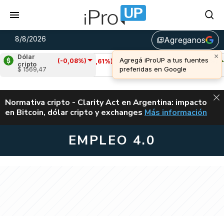
8/8/2026
Agreganos
library_add
Dólar
(-0,08%)
Cardano
(-1,61%)
Avalanche
(2,03%)
cripto
$ 1569,47
u$s 0,20
u$s 6,54
ALERTA
Normativa cripto - Clarity Act en Argentina: impacto
en Bitcoin, dólar cripto y exchanges
Más información
CLARITY ACT EN AR
EMPLEO 4.0