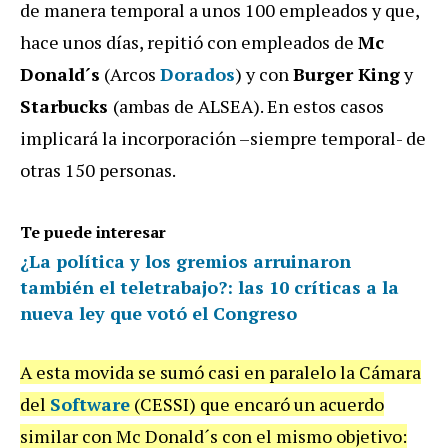
de manera temporal a unos 100 empleados y que,
hace unos días, repitió con empleados de
Mc
Donald´s
(Arcos
Dorados
) y con
Burger King
y
Starbucks
(ambas de ALSEA). En estos casos
implicará la incorporación –siempre temporal- de
otras 150 personas.
Te puede interesar
¿La política y los gremios arruinaron
también el teletrabajo?: las 10 críticas a la
nueva ley que votó el Congreso
A esta movida se sumó casi en paralelo la Cámara
del
Software
(CESSI) que encaró un acuerdo
similar con Mc Donald´s con el mismo objetivo: