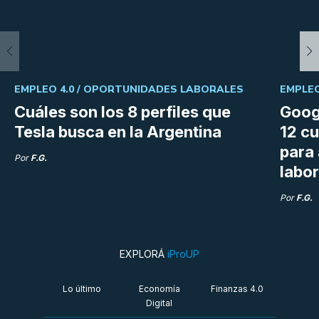
EMPLEO 4.0 /
OPORTUNIDADES LABORALES
EMPLEO
Cuáles son los 8 perfiles que
Goog
Tesla busca en la Argentina
12 cu
para
Por
F.G.
labor
Por
F.G.
EXPLORÁ
iProUP
Lo último
Economía
Finanzas 4.0
Digital